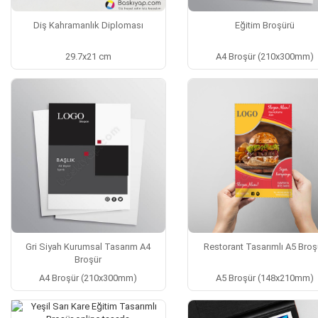
Diş Kahramanlık Diploması
Eğitim Broşürü
29.7x21 cm
A4 Broşür (210x300mm)
Gri Siyah Kurumsal Tasarım A4
Restorant Tasarımlı A5 Broş
Broşür
A4 Broşür (210x300mm)
A5 Broşür (148x210mm)