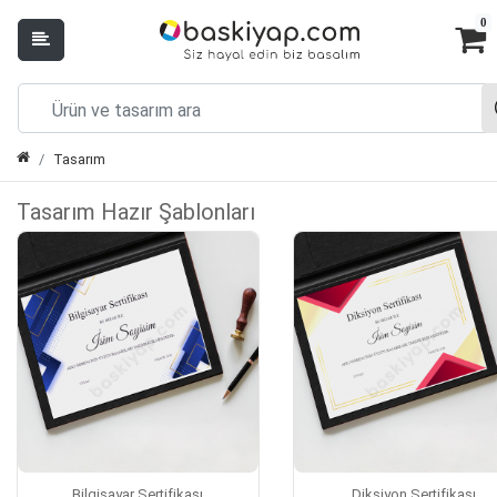
0
Tasarım
Tasarım Hazır Şablonları
Bilgisayar Sertifikası
Diksiyon Sertifikası