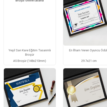
Yeşil Sarı Kare Eğitim Tasarımlı
En İlham Veren Oyuncu Ödü
Broşür
A5 Broşür (148x210mm)
29.7x21 cm