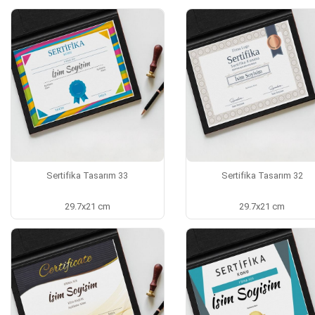
Sertifika Tasarım 33
Sertifika Tasarım 32
29.7x21 cm
29.7x21 cm