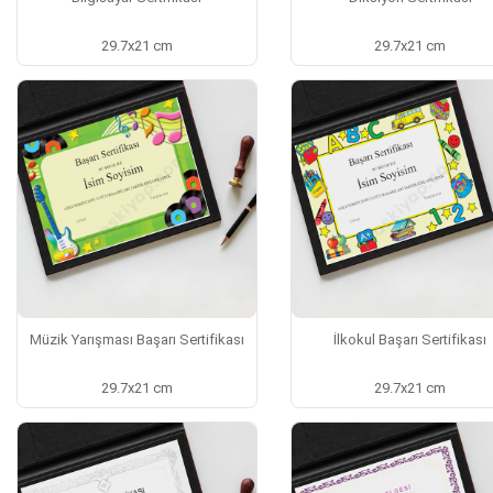
29.7x21 cm
29.7x21 cm
Müzik Yarışması Başarı Sertifikası
İlkokul Başarı Sertifikası
29.7x21 cm
29.7x21 cm