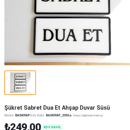
Şükret Sabret Dua Et Ahşap Duvar Süsü
Marka:
BASKIYAP
Ürün Kodu:
BASKIYAP_2355
(Henüz Değerlendirilmemiş)
₺249,00
KDV DAHİL