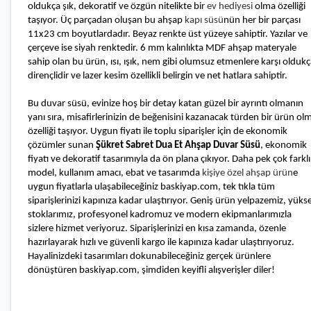
oldukça şık, dekoratif ve özgün nitelikte bir
ev hediyesi
olma özelliği
taşıyor.
Üç parçadan oluşan bu ahşap
kapı süsü
nün her bir parçası
11x23 cm boyutlardadır.
B
eyaz renkte üst yüzeye sahiptir.
Yazılar ve
çerçeve ise siyah renktedir. 6
mm kalınlıkta MDF ahşap materyale
sahip olan bu ürün, ısı, ışık, nem gibi olumsuz etmenlere karşı olduk
dirençlidir ve lazer kesim özellikli belirgin ve net hatlara sahiptir.
Bu duvar
süsü, evinize hoş bir detay katan güzel bir ayrıntı olmanın
yanı sıra, misafirlerinizin de beğenisini kazanacak türden bir ürün ol
özelliği taşıyor.
Uygun fiyatı ile toplu siparişler için de ekonomik
çözümler sunan
Şükret Sabret Dua Et Ahşap Duvar
Süsü
, ekonomik
fiyatı ve dekoratif tasarımıyla da ön plana çıkıyor. Daha pek çok farklı
model, kullanım amacı, ebat ve tasarımda
kişiye özel ahşap ürün
e
uygun fiyatlarla ulaşabileceğiniz baskiyap.com, tek tıkla tüm
siparişlerinizi kapınıza kadar ulaştırıyor. Geniş ürün yelpazemiz, yüks
stoklarımız, profesyonel kadromuz ve modern ekipmanlarımızla
sizlere hizmet veriyoruz. Siparişlerinizi en kısa zamanda, özenle
hazırlayarak hızlı ve güvenli kargo ile kapınıza kadar ulaştırıyoruz.
Hayalinizdeki tasarımları dokunabileceğiniz gerçek ürünlere
dönüştüren baskiyap.com, şimdiden keyifli alışverişler diler!