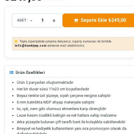
-
+
Sepete Ekle ₺249,00
ADET:
Toplu siparişlerde çalışma dosyanızı, sipariş numarası ile birlikte
info@baskiyap.com
adresine mail atabilirsiniz.
Ürün Özellikleri
Ürün 3 parçadan oluşturmaktadır
Her bir duvar süsü 11x23 cm boyutlardadır
Beyaz renkte üst yüzeye, siyah çerçeve rengine sahiptir
6 mm kalınlıkta MDF ahşap materyale sahiptir
Isı, ışık, nem gibi olumsuz etmenlere karşı dirençlidir
Lazer kesim özellikli belirgin ve net hatlara sahip malzeme
Arka yüzeyde bulunan çift taraflı bant ile kolaylıkla sabitlenebilir
Bireysel ve hediyelik kullanımların yanı sıra promosyon olarak da
değerlendirilebilir