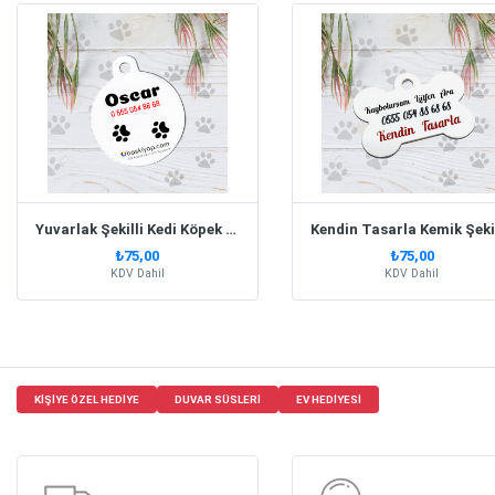
Yuvarlak Şekilli Kedi Köpek İsim Künyesi
₺75,00
₺75,00
KDV Dahil
KDV Dahil
KIŞIYE ÖZEL HEDIYE
DUVAR SÜSLERI
EV HEDIYESI