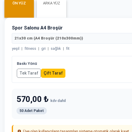
ÖN YÜZ
ARKA YÜZ
Spor Salonu A4 Broşür
21x30 cm (A4 Broşür (210x300mm))
yeşil
|
fitness
|
gri
|
sağlık
|
fit
Baskı Yönü
Tek Taraf
Çift Taraf
570,00 ₺
kdv dahil
50 Adet Paket
Üye olan kullanıcıların tasarımları sisteme otomatik olarak kayıt