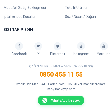
Mesafeli Satış Sözleşmesi
Tekstil Ürünleri
İptal ve İade Koşulları
Söz / Nişan / Düğün
BIZI TAKIP EDIN
Facebook
X
Pinterest
Instagram
Youtub
ÇAĞRI MERKEZIMIZI ARAYIN (09:00/18:00)
0850 455 11 55
İvedik Osb Mah. 1441. Cadde. No:3B 06378 Yenimahalle/Ankara
info@baskiyap.com
WhatsApp Destek