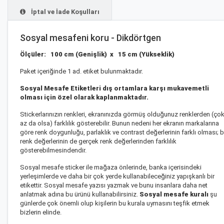
İptal ve İade Koşulları
Sosyal mesafeni koru - Dikdörtgen
Ölçüler: 100 cm
(Genişlik) x 15 cm (Yükseklik)
Paket içeriğinde 1 ad. etiket bulunmaktadır.
Sosyal Mesafe Etiketleri dış ortamlara karşı mukavemetli
olması için özel olarak kaplanmaktadır.
Stickerlarınızın renkleri, ekranınızda görmüş olduğunuz renklerden (ço
az da olsa) farklılık gösterebilir. Bunun nedeni her ekranın markalarına
göre renk doygunluğu, parlaklık ve contrast değerlerinin farklı olması; 
renk değerlerinin de gerçek renk değerlerinden farklılık
gösterebilmesindendir.
Sosyal mesafe sticker ile mağaza önlerinde, banka içerisindeki
yerleşimlerde ve daha bir çok yerde kullanabileceğiniz yapışkanlı bir
etikettir. S
osyal mesafe yazısı
yazmak ve bunu insanlara daha net
anlatmak adına bu ürünü kullanabilirsiniz.
Sosyal mesafe kuralı
şu
günlerde çok önemli olup kişilerin bu kurala uymasını teşfik etmek
bizlerin elinde.