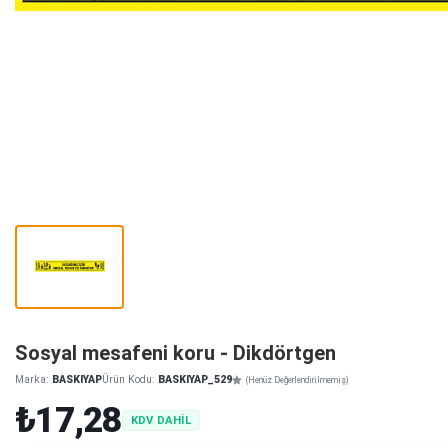
Sosyal mesafeni koru - Dikdörtgen
Marka:
BASKIYAP
Ürün Kodu:
BASKIYAP_529
(Henüz Değerlendirilmemiş)
₺17,28
KDV DAHİL