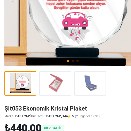
Şlt053 Ekonomik Kristal Plaket
Marka:
BASKIYAP
Ürün Kodu:
BASKIYAP_146
5
(2 Değerlendirme)
₺440,00
KDV DAHİL