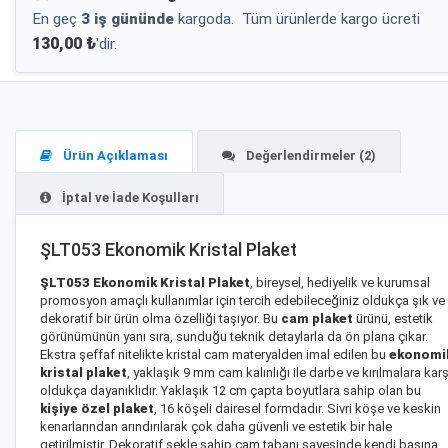
En geç
3 iş gününde
kargoda.
Tüm ürünlerde kargo ücreti
130,00 ₺
'dir.
Ürün Açıklaması
Değerlendirmeler (2)
İptal ve İade Koşulları
ŞLT053 Ekonomik Kristal Plaket
ŞLT053 Ekonomik Kristal Plaket
, bireysel, hediyelik ve kurumsal
promosyon amaçlı kullanımlar için tercih edebileceğiniz oldukça şık ve
dekoratif bir ürün olma özelliği taşıyor. Bu
cam plaket
ürünü, estetik
görünümünün yanı sıra, sunduğu teknik detaylarla da ön plana çıkar.
Ekstra şeffaf nitelikte kristal cam materyalden imal edilen bu
ekonomi
kristal plaket
, yaklaşık 9 mm cam kalınlığı ile darbe ve kırılmalara karş
oldukça dayanıklıdır. Yaklaşık 12 cm çapta boyutlara sahip olan bu
kişiye özel plaket
, 16 köşeli dairesel formdadır. Sivri köşe ve keskin
kenarlarından arındırılarak çok daha güvenli ve estetik bir hale
getirilmiştir. Dekoratif şekle sahip cam tabanı sayesinde kendi başına