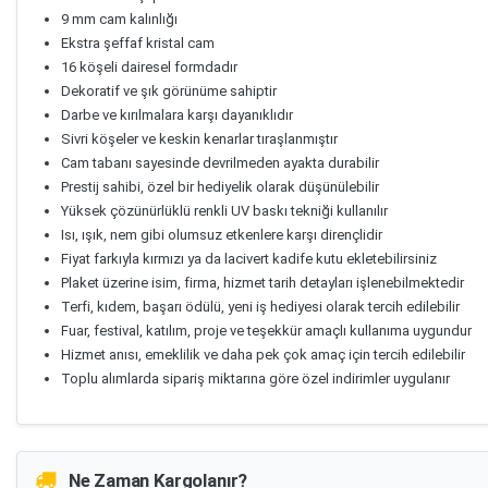
9 mm cam kalınlığı
Ekstra şeffaf kristal cam
16 köşeli dairesel formdadır
Dekoratif ve şık görünüme sahiptir
Darbe ve kırılmalara karşı dayanıklıdır
Sivri köşeler ve keskin kenarlar tıraşlanmıştır
Cam tabanı sayesinde devrilmeden ayakta durabilir
Prestij sahibi, özel bir hediyelik olarak düşünülebilir
Yüksek çözünürlüklü renkli UV baskı tekniği kullanılır
Isı, ışık, nem gibi olumsuz etkenlere karşı dirençlidir
Fiyat farkıyla kırmızı ya da lacivert kadife kutu ekletebilirsiniz
Plaket üzerine isim, firma, hizmet tarih detayları işlenebilmektedir
Terfi, kıdem, başarı ödülü, yeni iş hediyesi olarak tercih edilebilir
Fuar, festival, katılım, proje ve teşekkür amaçlı kullanıma uygundur
Hizmet anısı, emeklilik ve daha pek çok amaç için tercih edilebilir
Toplu alımlarda sipariş miktarına göre özel indirimler uygulanır
Ne Zaman Kargolanır?