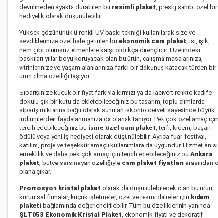
devrilmeden ayakta durabilen bu
resimli plaket
, prestij sahibi özel bir
hediyelik olarak düşünülebilir.
Yüksek çözünürlüklü renkli UV baskı tekniği kullanılarak size ve
sevdiklerinize özel hale getirilen bu
ekonomik cam plaket
, ısı, ışık,
nem gibi olumsuz etmenlere karşı oldukça dirençlidir. Üzerindeki
baskıları yıllar boyu koruyacak olan bu ürün, çalışma masalarınıza,
vitrinlerinize ve yaşam alanlarınıza farklı bir dokunuş katacak türden bir
ürün olma özelliği taşıyor.
Siparişinize küçük bir fiyat farkıyla kırmızı ya da lacivert renkte kadife
dokulu şık bir kutu da ekletebileceğiniz bu tasarım, toplu alımlarda
sipariş miktarına bağlı olarak sunulan iskonto cetveli sayesinde büyük
indirimlerden faydalanmanıza da olanak tanıyor. Pek çok özel amaç içi
tercih edebileceğiniz bu
isme özel cam plaket
, terfi, kıdem, başarı
ödülü veya yeni iş hediyesi olarak düşünülebilir. Ayrıca fuar, festival,
katılım, proje ve teşekkür amaçlı kullanımlara da uygundur. Hizmet anısı
emeklilik ve daha pek çok amaç için tercih edebileceğiniz bu
Ankara
plaket
, bütçe sarsmayan özelliğiyle
cam plaket fiyatları
arasından 
plana çıkar.
Promosyon kristal plaket
olarak da düşünülebilecek olan bu ürün,
kurumsal firmalar, küçük işletmeler, özel ve resmi daireler için
kıdem
plaketi
bağlamında değerlendirilebilir. Tüm bu özelliklerinin yanında
ŞLT053 Ekonomik Kristal Plaket
, ekonomik fiyatı ve dekoratif