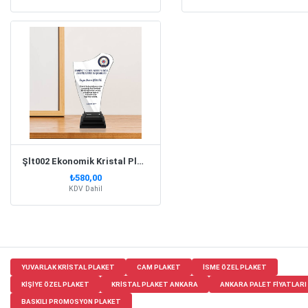
Şlt002 Ekonomik Kristal Plaket
₺580,00
KDV Dahil
YUVARLAK KRISTAL PLAKET
CAM PLAKET
ISME ÖZEL PLAKET
KIŞIYE ÖZEL PLAKET
KRISTAL PLAKET ANKARA
ANKARA PALET FIYATLARI
BASKILI PROMOSYON PLAKET