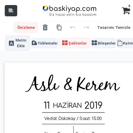
0
Önizleme
Tasarımı Temizle
Metin
Yüklemeler
Şablonlar
Bileşenler
Katm
Ekle