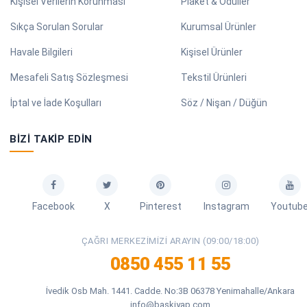
Kişisel Verilerin Korunması
Plaket & Ödüller
Sıkça Sorulan Sorular
Kurumsal Ürünler
Havale Bilgileri
Kişisel Ürünler
Mesafeli Satış Sözleşmesi
Tekstil Ürünleri
İptal ve İade Koşulları
Söz / Nişan / Düğün
BIZI TAKIP EDIN
Facebook
X
Pinterest
Instagram
Youtub
ÇAĞRI MERKEZIMIZI ARAYIN (09:00/18:00)
0850 455 11 55
İvedik Osb Mah. 1441. Cadde. No:3B 06378 Yenimahalle/Ankara
info@baskiyap.com