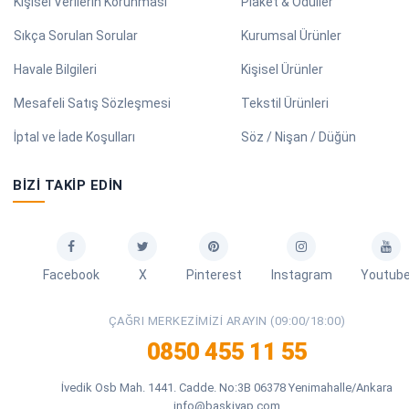
Kişisel Verilerin Korunması
Plaket & Ödüller
Sıkça Sorulan Sorular
Kurumsal Ürünler
Havale Bilgileri
Kişisel Ürünler
Mesafeli Satış Sözleşmesi
Tekstil Ürünleri
İptal ve İade Koşulları
Söz / Nişan / Düğün
BIZI TAKIP EDIN
Facebook
X
Pinterest
Instagram
Youtub
ÇAĞRI MERKEZIMIZI ARAYIN (09:00/18:00)
0850 455 11 55
İvedik Osb Mah. 1441. Cadde. No:3B 06378 Yenimahalle/Ankara
info@baskiyap.com