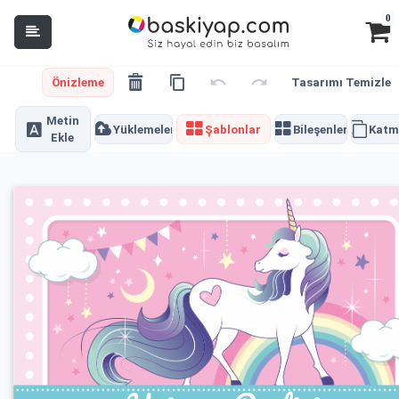
0
Önizleme
Tasarımı Temizle
Metin
Yüklemeler
Şablonlar
Bileşenler
Katm
Ekle