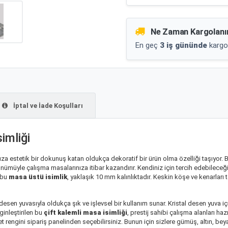
Ne Zaman Kargolanı
En geç
3 iş gününde
kargo
İptal ve İade Koşulları
imliği
ıza estetik bir dokunuş katan oldukça dekoratif bir ürün olma özelliği taşıyor. 
rünümüyle çalışma masalarınıza itibar kazandırır. Kendiniz için tercih edebileceğ
 bu
masa üstü isimlik
, yaklaşık 10 mm kalınlıktadır. Keskin köşe ve kenarları
sen yuvasıyla oldukça şık ve işlevsel bir kullanım sunar. Kristal desen yuva için
inleştirilen bu
çift kalemli masa isimliği
, prestij sahibi çalışma alanları h
et rengini sipariş panelinden seçebilirsiniz. Bunun için sizlere gümüş, altın, be