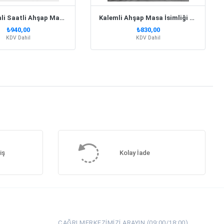
Tek Kalemli Saatli Ahşap Masa İsimliği | Siyah
Kalemli Ahşap Masa İsimliği 2080 Siyah
₺940,00
₺830,00
KDV Dahil
KDV Dahil
iş
Kolay İade
ÇAĞRI MERKEZIMIZI ARAYIN (09:00/18:00)