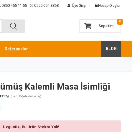
0850 455 11 55
0555 054 8868
Üye Girişi
Hesap Oluştur
0
Sepetim
BLOG
Referanslar
Gümüş Kalemli Masa İsimliği
1117
(Henüz Değerlendirilmemiş)
Üzgünüz, Bu Ürün Stokta Yok!