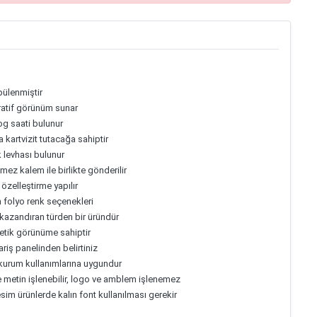
pülenmiştir
ratif görünüm sunar
og saati bulunur
kartvizit tutacağa sahiptir
k levhası bulunur
ez kalem ile birlikte gönderilir
 özelleştirme yapılır
h folyo renk seçenekleri
 kazandıran türden bir üründür
stetik görünüme sahiptir
riş panelinden belirtiniz
i kurum kullanımlarına uygundur
 metin işlenebilir, logo ve amblem işlenemez
kesim ürünlerde kalın font kullanılması gerekir