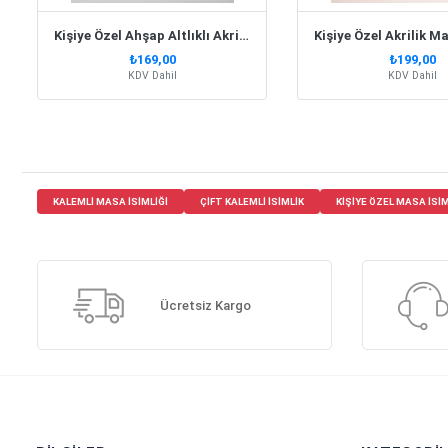
Kişiye Özel Ahşap Altlıklı Akrilik Masa Üstü İsimlik
₺169,00
₺199,00
KDV Dahil
KDV Dahil
KALEMLI MASA ISIMLIĞI
ÇIFT KALEMLI ISIMLIK
KIŞIYE ÖZEL MASA ISIM
Ücretsiz Kargo