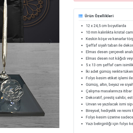
Ürün Özellikleri
12 x 24,5 cm boyutlarda
10 mm kalınlıkta kristal cam
Keskin köşe ve kenarlar tör
Şeffaf siyah taban ile deko
Elmas desen çerçeveli anal
Elmas desen not kâğıdı veya 
5 x 13 cm şeffaf cam isimli
İki adet gümüş renkte tükenm
Folyo kesim etiket işlemi ile
Gümüş, altın, beyaz ve siya
Çalışma masalarınıza itibar
Dekoratif, prestij sahibi, e
Unvan ve yazılacak ismi sipa
Bireysel, hediyelik ve resm
Folyo kesim üzerine sadece
Yazı belirginliği için folyo 