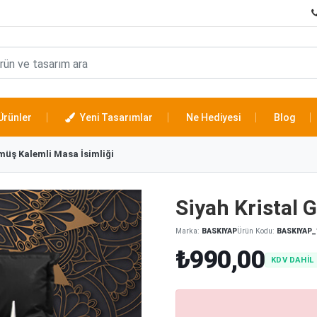
Ürünler
Yeni Tasarımlar
Ne Hediyesi
Blog
müş Kalemli Masa İsimliği
Siyah Kristal 
Marka:
BASKIYAP
Ürün Kodu:
BASKIYAP_
₺990,00
KDV DAHİL