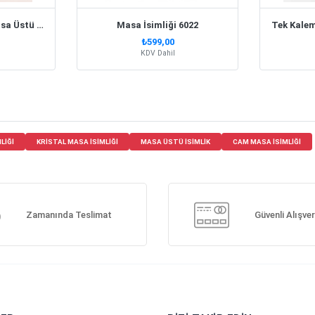
Kişiye Özel Akrilik Masa Üstü İsimlik
Masa İsimliği 6022
₺599,00
KDV Dahil
LIĞI
KRISTAL MASA ISIMLIĞI
MASA ÜSTÜ ISIMLIK
CAM MASA ISIMLIĞI
Zamanında Teslimat
Güvenli Alışver