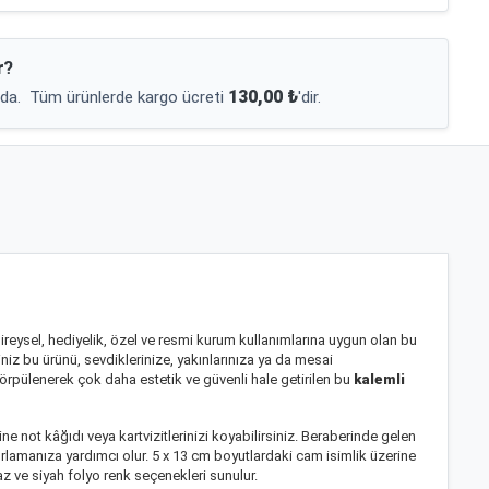
r?
130,00 ₺
da.
Tüm ürünlerde kargo ücreti
'dir.
Bireysel, hediyelik, özel ve resmi kurum kullanımlarına uygun olan bu
iniz bu ürünü, sevdiklerinize, yakınlarınıza ya da mesai
 törpülenerek çok daha estetik ve güvenli hale getirilen bu
kalemli
e not kâğıdı veya kartvizitlerinizi koyabilirsiniz. Beraberinde gelen
azırlamanıza yardımcı olur. 5 x 13 cm boyutlardaki cam isimlik üzerine
yaz ve siyah folyo renk seçenekleri sunulur.