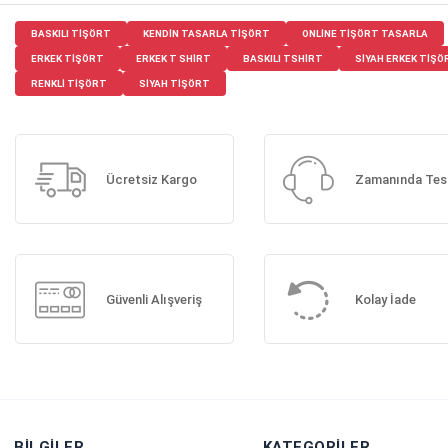
BASKILI TIŞÖRT
KENDIN TASARLA TIŞÖRT
ONLINE TIŞÖRT TASARLA
ERKEK TIŞÖRT
ERKEK T SHIRT
BASKILI TSHIRT
SIYAH ERKEK TIŞÖ
RENKLI TIŞÖRT
SIYAH TIŞÖRT
Ücretsiz Kargo
Zamanında Tes
Güvenli Alışveriş
Kolay İade
BILGILER
KATEGORILER