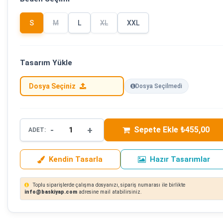
S
M
L
XL
XXL
Tasarım Yükle
Dosya Seçiniz
Dosya Seçilmedi
-
+
Sepete Ekle ₺455,00
ADET:
Kendin Tasarla
Hazır Tasarımlar
Toplu siparişlerde çalışma dosyanızı, sipariş numarası ile birlikte
info@baskiyap.com
adresine mail atabilirsiniz.