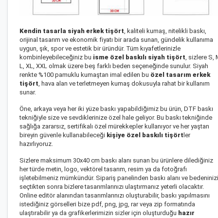
Kendin tasarla siyah erkek tişört
, kaliteli kumaş, nitelikli baskı,
orijinal tasarım ve ekonomik fiyatı bir arada sunan, gündelik kullanıma
uygun, şık, spor ve estetik bir üründür. Tüm kıyafetlerinizle
kombinleyebileceğiniz bu
isme özel baskılı siyah tişört
, sizlere S, 
L, XL, XXL olmak üzere beş farklı beden seçeneğinde sunulur. Siyah
renkte %100 pamuklu kumaştan imal edilen bu
özel tasarım erkek
tişört
, hava alan ve terletmeyen kumaş dokusuyla rahat bir kullanım
sunar.
Öne, arkaya veya her iki yüze baskı yapabildiğimiz bu ürün, DTF baskı
tekniğiyle size ve sevdiklerinize özel hale geliyor. Bu baskı tekniğinde
sağlığa zararsız, sertifikalı özel mürekkepler kullanıyor ve her yaştan
bireyin güvenle kullanabileceği
kişiye özel baskılı tişört
ler
hazırlıyoruz.
Sizlere maksimum 30x40 cm baskı alanı sunan bu ürünlere dilediğiniz
her türde metin, logo, vektörel tasarım, resim ya da fotoğrafı
işletebilmeniz mümkündür. Sipariş panelinden baskı alanı ve bedeniniz
seçtikten sonra bizlere tasarımlarınızı ulaştırmanız yeterli olacaktır.
Online editör alanından tasarımlarınızı oluşturabilir, baskı yapılmasını
istediğiniz görselleri bize pdf, png, jpg, rar veya zip formatında
ulaştırabilir ya da grafikerlerimizin sizler için oluşturduğu
hazır