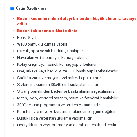
Ürün Özellikleri
Beden kesimlerinden dolayı bir beden büyük almanız tavsiye
edilir
Beden tablosuna dikkat ediniz
Renk: Siyah
%100 pamuklu kumaş yapısı
Estetik, spor ve şık bir duruşa sahiptir
Hava alan ve terletmeyen kumaş dokusu
Kolay kırışmayan esnek kumaş yapısı bulunur
Öne, arkaya veya her iki yüze DTF baskı yapılabilmektedir
Sağlığa zarar vermeyen özel mürekkep kullanılır
Sizlere maksimum 30x40 cm baskı alanı sunar
Sipariş panelinden beden ve baskı alanını seçebilirsiniz
Metin, logo, vektörel tasarım, resim ve fotoğraf basılabilir
30°C’de kısa programda ve tersten yıkanmalıdır
Kuru temizlemeye ve kurutma makinesine uygun değildir
Düşük ısıda ve tersten ütüleme yapılmalıdır
Hediyelik ürün veya promosyon olarak da tercih edilebilir