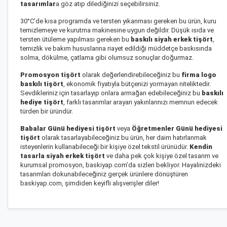
tasarımlar
a göz atıp dilediğinizi seçebilirsiniz.
30°C’de kısa programda ve tersten yıkanması gereken bu ürün, kuru
temizlemeye ve kurutma makinesine uygun değildir. Düşük ısıda ve
tersten ütüleme yapılması gereken bu
baskılı siyah erkek tişört
,
temizlik ve bakım hususlarına riayet edildiği müddetçe baskısında
solma, dökülme, çatlama gibi olumsuz sonuçlar doğurmaz.
Promosyon tişört
olarak değerlendirebileceğiniz bu
firma logo
baskılı tişört
, ekonomik fiyatıyla bütçenizi yormayan niteliktedir.
Sevdikleriniz için tasarlayıp onlara armağan edebileceğiniz bu
baskılı
hediye tişört
, farklı tasarımlar arayan yakınlarınızı memnun edecek
türden bir üründür.
Babalar Günü hediyesi tişört
veya
Öğretmenler Günü hediyesi
tişört
olarak tasarlayabileceğiniz bu ürün, her daim hatırlanmak
isteyenlerin kullanabileceği bir kişiye özel tekstil ürünüdür.
Kendin
tasarla siyah erkek tişört
ve daha pek çok kişiye özel tasarım ve
kurumsal promosyon, baskiyap.com’da sizleri bekliyor. Hayalinizdeki
tasarımları dokunabileceğiniz gerçek ürünlere dönüştüren
baskiyap.com, şimdiden keyifli alışverişler diler!