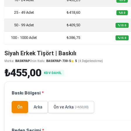
%5.0
25 - 49 Adet
₺418,60
%8.0
50 - 99 Adet
₺409,50
%10.0
100 - 1000 Adet
₺386,75
%15.0
Siyah Erkek Tişört | Baskılı
Marka:
BASKIYAP
Ürün Kodu:
BASKIYAP-730-S
5
(4 Değerlendirme)
₺455,00
KDV DAHİL
Baskı Bölgesi
*
Ön
Arka
Ön ve Arka
(+₺50,00)
Beden Seçimi
*