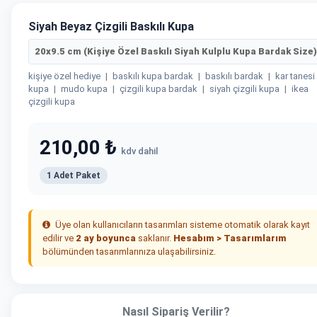
Siyah Beyaz Çizgili Baskılı Kupa
20x9.5 cm (Kişiye Özel Baskılı Siyah Kulplu Kupa Bardak Size)
kişiye özel hediye
|
baskılı kupa bardak
|
baskılı bardak
|
kar tanesi
kupa
|
mudo kupa
|
çizgili kupa bardak
|
siyah çizgili kupa
|
ikea
çizgili kupa
210,00 ₺
kdv dahil
1 Adet Paket
Üye olan kullanıcıların tasarımları sisteme otomatik olarak kayıt
edilir ve
2 ay boyunca
saklanır.
Hesabım > Tasarımlarım
bölümünden tasarımlarınıza ulaşabilirsiniz.
Nasıl Sipariş Verilir?