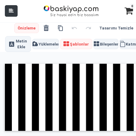
0
Önizleme
Tasarımı Temizle
Metin
Yüklemeler
Şablonlar
Bileşenler
Katm
Ekle