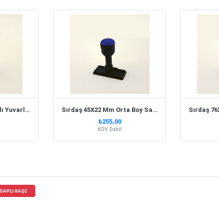
Sırdaş 40X40Mm Saplı Yuvarlak Kaşe
Sırdaş 45X22 Mm Orta Boy Saplı Kaşe
₺255,00
KDV Dahil
SAPLI KAŞE