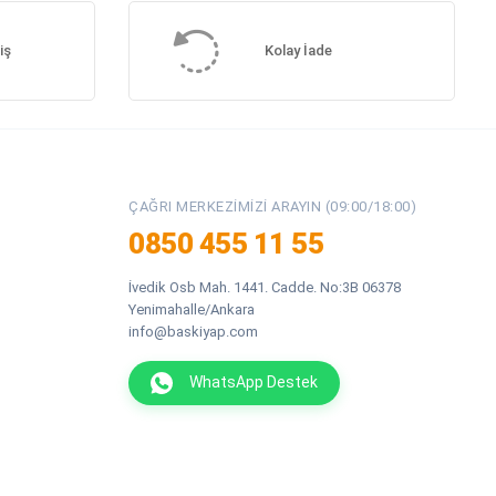
iş
Kolay İade
ÇAĞRI MERKEZIMIZI ARAYIN (09:00/18:00)
0850 455 11 55
İvedik Osb Mah. 1441. Cadde. No:3B 06378
Yenimahalle/Ankara
info@baskiyap.com
WhatsApp Destek