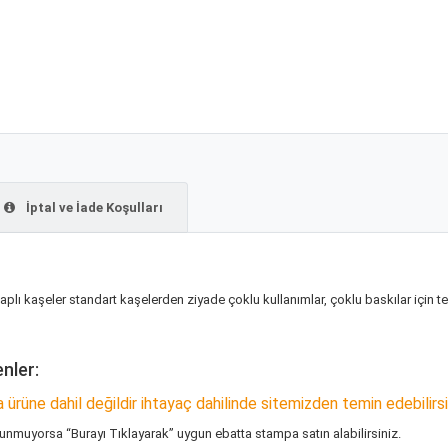
İptal ve İade Koşulları
aplı kaşeler standart kaşelerden ziyade çoklu kullanımlar, çoklu baskılar için t
nler:
ürüne dahil değildir ihtayaç dahilinde sitemizden temin edebilirsi
lunmuyorsa “
Burayı Tıklayarak
” uygun ebatta stampa satın alabilirsiniz.