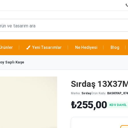
Ürünler
Yeni Tasarımlar
Ne Hediyesi
Blog
oy Saplı Kaşe
Sırdaş 13X37M
Marka:
Sırdaş
Ürün Kodu:
BASKIYAP_87
₺255,00
KDV DAHİL