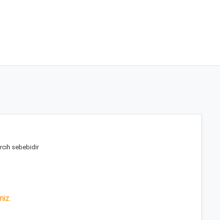
ercih sebebidir
niz.