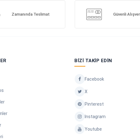
Zamanında Teslimat
Güvenli Alışver
LER
BIZI TAKIP EDIN
Facebook
os
X
ler
Pinterest
nler
Instagram
r
Youtube
ri