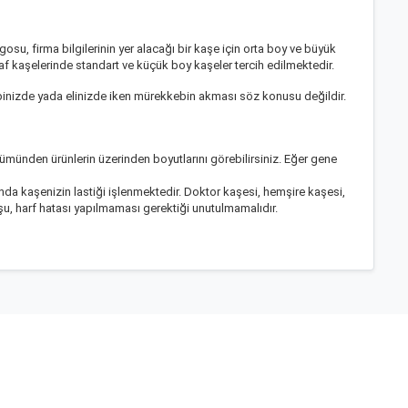
osu, firma bilgilerinin yer alacağı bir kaşe için orta boy ve büyük
raf kaşelerinde standart ve küçük boy kaşeler tercih edilmektedir.
binizde yada elinizde iken mürekkebin akması söz konusu değildir.
ölümünden
ürünlerin üzerinden boyutlarını görebilirsiniz. Eğer gene
usunda kaşenizin lastiği işlenmektedir. Doktor kaşesi, hemşire kaşesi,
şu, harf hatası yapılmaması gerektiği unutulmamalıdır.