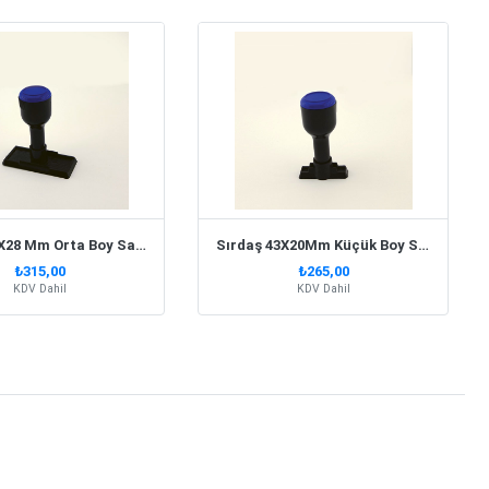
Sırdaş 76X28 Mm Orta Boy Saplı Kaşe
Sırdaş 43X20Mm Küçük Boy Saplı Kaşe
₺315,00
₺265,00
KDV Dahil
KDV Dahil