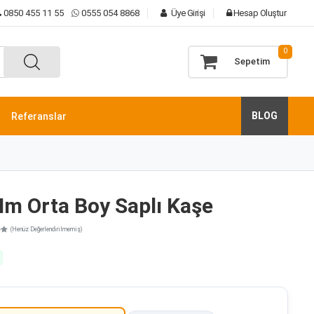
0850 455 11 55
0555 054 8868
Üye Girişi
Hesap Oluştur
0
Sepetim
BLOG
Referanslar
m Orta Boy Saplı Kaşe
4
(Henüz Değerlendirilmemiş)