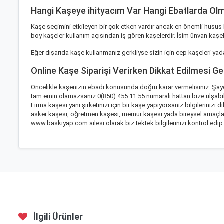
Hangi Kaşeye ihityacım Var Hangi Ebatlarda Olm
Kaşe seçimini etkileyen bir çok etken vardır ancak en önemli husus ba
boy kaşeler kullanım açısından iş gören kaşelerdir. İsim ünvan kaşel
Eğer dışarıda kaşe kullanmanız gerkliyse sizin için
cep kaşeleri
yada
Online Kaşe Siparişi Verirken Dikkat Edilmesi G
Öncelikle kaşenizin ebadı konusunda doğru karar vermelisiniz. Şaye
tam emin olamazsanız 0(850) 455 11 55 numaralı hattan bize ulşabil
Firma kaşesi yani şirketinizi için bir kaşe yapıyorsanız bilgilerinizi
asker kaşesi, öğretmen kaşesi, memur kaşesi yada bireysel amaçla ku
www.baskiyap.com ailesi olarak biz tektek bilgilerinizi kontrol ed
İlgili Ürünler