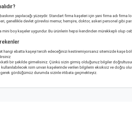
alıdır?
skının yapılacağı yüzeydir. Standart firma kaşeleri için yani firma adı firma log
eri, genellikle devlet görevlisi memur, hemşire, doktor, askeri personel gibi pa
 mini boy kaşeler uygundur. Bu ürünlerin hepsi kendinden mürekkepli olup ce
erekenler
t hangi ebatta kaşeyi tercih edeceğinizi kestiremiyorsanız
sitemizde kaşe b
irsiniz
 dikkatli bir şekilde girmelisiniz. Çünkü sizin girmiş olduğunuz bilgiler doğrult
llanılabilecek isim unvan kaşelerinde verilen bilgilerin eksiksiz ve doğru olu
ip gerek gördüğümüz durumda sizinle irtibata geçmekteyiz.