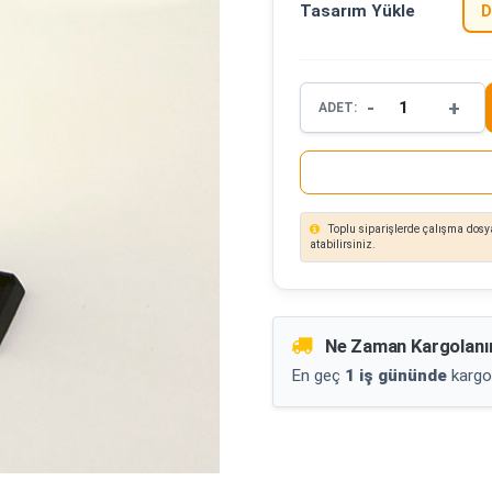
Tasarım Yükle
D
-
+
ADET:
Toplu siparişlerde çalışma dosya
atabilirsiniz.
Ne Zaman Kargolanı
En geç
1 iş gününde
kargo