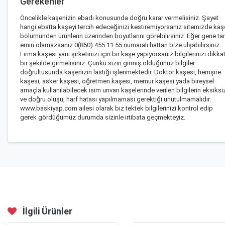
Gerekenler
Öncelikle kaşenizin ebadı konusunda doğru karar vermelisiniz. Şayet
hangi ebatta kaşeyi tercih edeceğinizi kestiremiyorsanız
sitemizde kaş
bölümünden
ürünlerin üzerinden boyutlarını görebilirsiniz. Eğer gene t
emin olamazsanız 0(850) 455 11 55 numaralı hattan bize ulşabilirsiniz
Firma kaşesi yani şirketinizi için bir kaşe yapıyorsanız bilgilerinizi dikkat
bir şekilde girmelisiniz. Çünkü sizin girmiş olduğunuz bilgiler
doğrultusunda kaşenizin lastiği işlenmektedir. Doktor kaşesi, hemşire
kaşesi, asker kaşesi, öğretmen kaşesi, memur kaşesi yada bireysel
amaçla kullanılabilecek isim unvan kaşelerinde verilen bilgilerin eksiksi
ve doğru oluşu, harf hatası yapılmaması gerektiği unutulmamalıdır.
www.baskiyap.com ailesi olarak biz tektek bilgilerinizi kontrol edip
gerek gördüğümüz durumda sizinle irtibata geçmekteyiz.
İlgili Ürünler