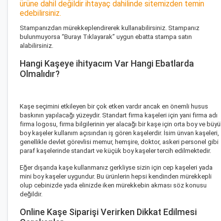
ürüne dahil değildir ihtayaç dahilinde sitemizden temin
edebilirsiniz.
Stampanızdan mürekkeplendirerek kullanabilirsiniz. Stampanız
bulunmuyorsa “
Burayı Tıklayarak
” uygun ebatta stampa satın
alabilirsiniz.
Hangi Kaşeye ihityacım Var Hangi Ebatlarda
Olmalıdır?
Kaşe seçimini etkileyen bir çok etken vardır ancak en önemli husus
baskının yapılacağı yüzeydir. Standart firma kaşeleri için yani firma adı
firma logosu, firma bilgilerinin yer alacağı bir kaşe için orta boy ve büy
boy kaşeler kullanım açısından iş gören kaşelerdir. İsim ünvan kaşeleri,
genellikle devlet görevlisi memur, hemşire, doktor, askeri personel gibi
paraf kaşelerinde standart ve küçük boy kaşeler tercih edilmektedir.
Eğer dışarıda kaşe kullanmanız gerkliyse sizin için
cep kaşeleri
yada
mini boy kaşeler uygundur. Bu ürünlerin hepsi kendinden mürekkepli
olup cebinizde yada elinizde iken mürekkebin akması söz konusu
değildir.
Online Kaşe Siparişi Verirken Dikkat Edilmesi