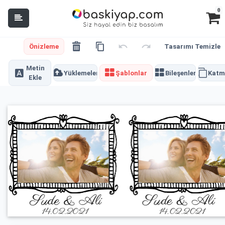
0
Önizleme
Tasarımı Temizle
Metin
Yüklemeler
Şablonlar
Bileşenler
Katm
Ekle