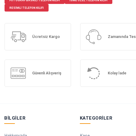
FOTOĞRAF BASKILI TELEFON KILIFI
ISME ÖZEL TELEFON KILIFI
RESIMLI TELEFON KILIFI
Ücretsiz Kargo
Zamanında Tes
Güvenli Alışveriş
Kolay İade
BILGILER
KATEGORILER
Hakkımızda
Kaşe