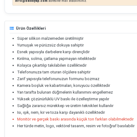
info@baskiyap.com
adresine mail atabilirsiniz.
Ürün Özellikleri
Süper silikon malzemeden üretilmiştir
Yumuşak ve pürüzsüz dokuya sahiptir
Esnek yapısıyla darbelere karşı dirençlidir
Kırılma, solma, çatlama yapmayan niteliktedir
Kolayca çıkartılıp takılabilen özelliktedir
Telefonunuza tam oturan ölçülere sahiptir
Zarif yapısıyla telefonunuzun formunu bozmaz
Kamera boşluk ve kabartmaları, koruyucu özelliktedir
Yan tarafta bulunan düğmelerin kullanımını engellemez
Yüksek çözünürlüklü UV baskı ile özelleştirme yapılır
Sağlığa zararsız mürekkep ve üretim teknikleri kullanılır
Isı, ışık, nem, kir ve toza karşı dayanıklı özelliktedir
Monitör ve gerçek baskı arasında küçük ton farkları olabilmektedir
Her türde metin, logo, vektörel tasarım, resim ve fotoğraf basılabilir