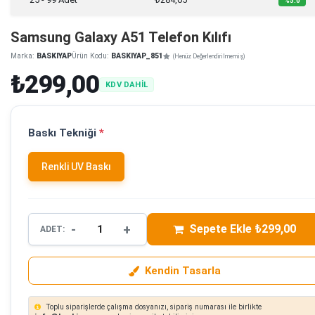
%5.0
Samsung Galaxy A51 Telefon Kılıfı
Marka:
BASKIYAP
Ürün Kodu:
BASKIYAP_851
(Henüz Değerlendirilmemiş)
₺299,00
KDV DAHİL
Baskı Tekniği
*
Renkli UV Baskı
-
+
Sepete Ekle ₺299,00
ADET:
Kendin Tasarla
Toplu siparişlerde çalışma dosyanızı, sipariş numarası ile birlikte