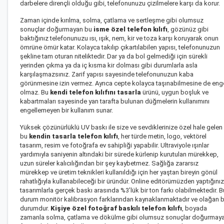
darbelere dirençli olduğu gibi, telefonunuzu çizilmelere karşı da korur.
Zaman içinde kırılma, solma, çatlama ve sertleşme gibi olumsuz
sonuçlar doğurmayan bu
isme özel telefon kılıfı
, gözünüz gibi
baktığınız telefonunuzu ısı, ışık, nem, kir ve toza karşı koruyarak onun
ömrüne ömür katar. Kolayca takılıp çıkartılabilen yapısı, telefonunuzun
şekline tam oturan niteliktedir. Dar ya da bol gelmediği için sürekli
yerinden çıkma ya da iç kısma kir dolması gibi durumlarla asla
karşılaşmazsınız. Zarif yapısı sayesinde telefonunuzun kaba
görünmesine izin vermez. Ayrıca cepte kolayca taşınabilmesine de eng
olmaz. Bu
kendi telefon kılıfını tasarla
ürünü, uygun boşluk ve
kabartmaları sayesinde yan tarafta bulunan düğmelerin kullanımını
engellemeyen bir kullanım sunar.
Yüksek çözünürlüklü UV baskı ile size ve sevdiklerinize özel hale gelen
bu
kendin tasarla telefon kılıfı
, her türde metin, logo, vektörel
tasarım, resim ve fotoğrafa ev sahipliği yapabilir. Ultraviyole ışınlar
yardımıyla saniyenin altındaki bir sürede kürlenip kurutulan mürekkep,
uzun süreler kalıcılığından bir şey kaybetmez. Sağlığa zararsız
mürekkep ve üretim teknikleri kullanıldığı için her yaştan bireyin gönül
rahatlığıyla kullanabileceği bir üründür. Online editörümüzden yaptığınız
tasarımlarla gerçek baskı arasında %3’lük bir ton farkı olabilmektedir. B
durum monitör kalibrasyon farklarından kaynaklanmaktadır ve olağan b
durumdur.
Kişiye özel
fotoğraf baskılı telefon kılıfı
, boyada
zamanla solma, çatlama ve dökülme gibi olumsuz sonuçlar doğurmay