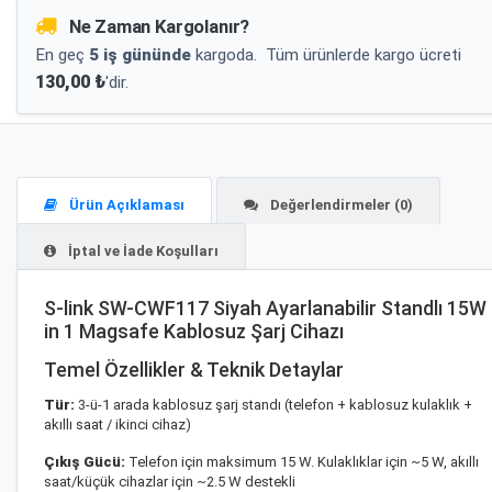
Ne Zaman Kargolanır?
En geç
5 iş gününde
kargoda.
Tüm ürünlerde kargo ücreti
130,00 ₺
'dir.
Ürün Açıklaması
Değerlendirmeler (0)
İptal ve İade Koşulları
S-link SW-CWF117 Siyah Ayarlanabilir Standlı 15W
in 1 Magsafe Kablosuz Şarj Cihazı
Temel Özellikler & Teknik Detaylar
Tür:
3-ü-1 arada kablosuz şarj standı (telefon + kablosuz kulaklık +
akıllı saat / ikinci cihaz)
Çıkış Gücü:
Telefon için maksimum 15 W. Kulaklıklar için ~5 W, akıllı
saat/küçük cihazlar için ~2.5 W destekli