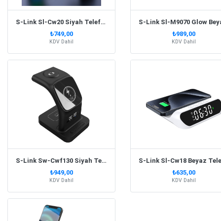
S-Link Sl-Cw20 Siyah Telefon, Saat, Kulaklık Uyumlu 15W Rgb Kablosuz Şarj Cihazı
₺749,00
₺989,00
KDV Dahil
KDV Dahil
S-Link Sw-Cwf130 Siyah Telefon Kulaklık Akıllı Saat 15W 3 İn 1 Magsafe Led Logo Kablosuz Şarj Cihazı
₺949,00
₺635,00
KDV Dahil
KDV Dahil