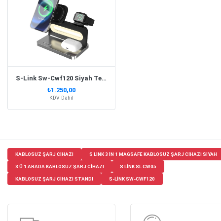
S-Link Sw-Cwf120 Siyah Telefon Kulaklık Akıllı Saat 15W 3 İn 1 Magsafe Kablosuz Şarj Cihazı
₺1.250,00
KDV Dahil
KABLOSUZ ŞARJ CIHAZI
S LINK 3 IN 1 MAGSAFE KABLOSUZ ŞARJ CIHAZI SIYAH
3 Ü 1 ARADA KABLOSUZ ŞARJ CIHAZI
S LINK SL CW05
KABLOSUZ ŞARJ CIHAZI STANDI
S-LINK SW-CWF120