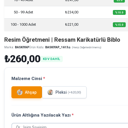
%5.0
50 - 99 Adet
₺234,00
%10.0
100 - 1000 Adet
₺221,00
%15.0
Resim Öğretmeni | Ressam Karikatürlü Biblo
Marka:
BASKIYAP
Ürün Kodu:
BASKIYAP_1613
(Henüz Değerlendirilmemiş)
₺260,00
KDV DAHİL
Malzeme Cinsi
*
Ahşap
Pleksi
(+₺20,00)
Ürün Altlığına Yazılacak Yazı
*