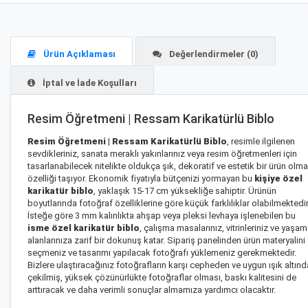
Ürün Açıklaması
Değerlendirmeler (0)
İptal ve İade Koşulları
Resim Öğretmeni | Ressam Karikatürlü Biblo
Resim Öğretmeni | Ressam Karikatürlü Biblo
, resimle ilgilenen
sevdikleriniz, sanata meraklı yakınlarınız veya resim öğretmenleri için
tasarlanabilecek nitelikte oldukça şık, dekoratif ve estetik bir ürün olma
özelliği taşıyor. Ekonomik fiyatıyla bütçenizi yormayan bu
kişiye özel
karikatür biblo
, yaklaşık 15-17 cm yüksekliğe sahiptir. Ürünün
boyutlarında fotoğraf özelliklerine göre küçük farklılıklar olabilmektedir
İsteğe göre 3 mm kalınlıkta ahşap veya pleksi levhaya işlenebilen bu
isme özel karikatür biblo
, çalışma masalarınız, vitrinleriniz ve yaşam
alanlarınıza zarif bir dokunuş katar. Sipariş panelinden ürün materyalini
seçmeniz ve tasarımı yapılacak fotoğrafı yüklemeniz gerekmektedir.
Bizlere ulaştıracağınız fotoğrafların karşı cepheden ve uygun ışık altınd
çekilmiş, yüksek çözünürlükte fotoğraflar olması, baskı kalitesini de
arttıracak ve daha verimli sonuçlar almamıza yardımcı olacaktır.