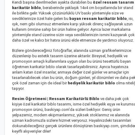
Kendi başına devrilmeden ayakta durabilen bu
özel ressam tasarım
karikatür biblo
, beraberinde yaklaşık 14x4 cm boyutlarında bir stand
ile birlikte gelir. Yüksek çözünürlüklü UV baskı yöntemiyle size ve
sevdiklerinize özel hale gelen bu
bayan ressam karikatür biblo
, ısı,
ışık, nem gibi olumsuz etmenlere karşı yüksek direnç sağlayarak uzun
kullanım ömrüne sahip bir ürün haline geliyor. Ayrıca lazer markalama
yöntemiyle stand üzerine sizin veya sevdiklerinizin ismini kazıyarak çok
daha özel ve kalıcı bir hatıra ürünü elde etmenize de yardımcı oluyoruz.
Bizlere göndereceğiniz fotoğraflar, alanında uzman grafikerlerimizce
düzenlenip bu estetik tasarım üzerine aktarılır. Bireysel, hediyelik ve
promosyon amaçlı kullanımlara uygun olan bu ürünü
tesettürlü bayan
öğretmen karikatür biblo
olarak tasarlayabilirsiniz. Ayrıca hayatınıza
anlam katan özel insanlar, anmaya değer özel günler ve amaçlar için
tasarlanabilecek olan bu ürün, doğum günleri, yıl dönümleri ve daha pe
çok özel zaman için de ideal bir
hediyelik karikatür biblo
olma niteli
taşıyor.
Resim Öğretmeni | Ressam Karikatürlü Biblo
ve daha pek çok
kişiye özel karikatür biblo tasarımı, isme özel hediyelik eşya ve kurums
promosyon ürünü, baskiyap.com’da sizleri bekliyor. Geniş ürün
yelpazemiz, modern ekipmanlarımız, yüksek stoklarımız ve alanında
uzman kadromuzla sizlere hizmet veriyoruz. Hayalinizdeki tasarımları
dokunabileceğiniz gerçek ürünlere dönüştüren baskiyap.com, şimdide
keyifli alışverişler diler!