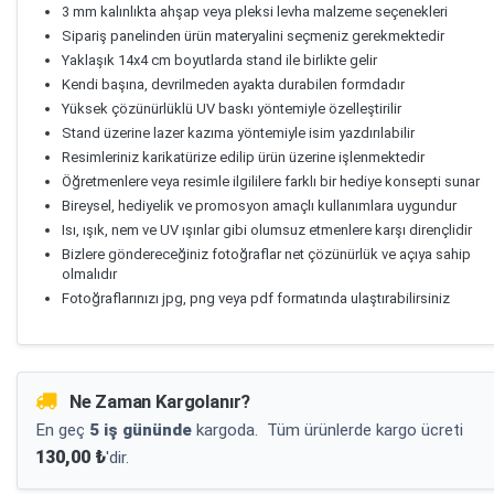
3 mm kalınlıkta ahşap veya pleksi levha malzeme seçenekleri
Sipariş panelinden ürün materyalini seçmeniz gerekmektedir
Yaklaşık 14x4 cm boyutlarda stand ile birlikte gelir
Kendi başına, devrilmeden ayakta durabilen formdadır
Yüksek çözünürlüklü UV baskı yöntemiyle özelleştirilir
Stand üzerine lazer kazıma yöntemiyle isim yazdırılabilir
Resimleriniz karikatürize edilip ürün üzerine işlenmektedir
Öğretmenlere veya resimle ilgililere farklı bir hediye konsepti sunar
Bireysel, hediyelik ve promosyon amaçlı kullanımlara uygundur
Isı, ışık, nem ve UV ışınlar gibi olumsuz etmenlere karşı dirençlidir
Bizlere göndereceğiniz fotoğraflar net çözünürlük ve açıya sahip
olmalıdır
Fotoğraflarınızı jpg, png veya pdf formatında ulaştırabilirsiniz
Ne Zaman Kargolanır?
En geç
5 iş gününde
kargoda.
Tüm ürünlerde kargo ücreti
130,00 ₺
'dir.