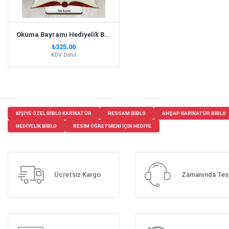
Okuma Bayramı Hediyelik Biblo Erkek Model 1
₺325,00
KDV Dahil
KIŞIYE ÖZEL BIBLO KARIKATÜR
RESSAM BIBLO
AHŞAP KARIKATÜR BIBLO
HEDIYELIK BIBLO
RESIM ÖĞRETMENI IÇIN HEDIYE
Ücretsiz Kargo
Zamanında Tes