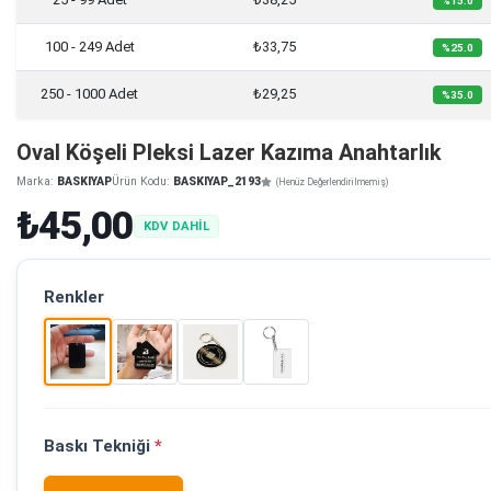
%15.0
100 - 249 Adet
₺33,75
%25.0
250 - 1000 Adet
₺29,25
%35.0
Oval Köşeli Pleksi Lazer Kazıma Anahtarlık
Marka:
BASKIYAP
Ürün Kodu:
BASKIYAP_2193
(Henüz Değerlendirilmemiş)
₺45,00
KDV DAHİL
Renkler
Baskı Tekniği
*