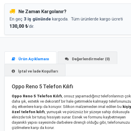
Ne Zaman Kargolanır?
En geç
3 iş gününde
kargoda.
Tüm ürünlerde kargo ücreti
130,00 ₺
'dir.
Ürün Açıklaması
Değerlendirmeler (0)
İptal ve İade Koşulları
Oppo Reno 5 Telefon Kılıfı
Oppo Reno 5 Telefon Kılıfı
, onsuz yapamadığınız telefonlarınızı çok
daha şık, estetik ve dekoratif bir hale getirmekle kalmayıp telefonunuz
dış etkenlere karşı da koruyor. Silikon malzemeden imal edilen bu
kişi
özel telefon kılıfı
, yumuşak ve pürüzsüz bir yüzeye sahip dokusuyla
elinizde tok bir tutuş hissiyatı sunar. Esnek ve formunu kaybetmeyen
dayanıklı yapısı sayesinde darbelere dirençli olduğu gibi, telefonunuzu
çizilmelere karşı da korur.