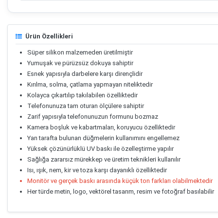
Ürün Özellikleri
Süper silikon malzemeden üretilmiştir
Yumuşak ve pürüzsüz dokuya sahiptir
Esnek yapısıyla darbelere karşı dirençlidir
Kırılma, solma, çatlama yapmayan niteliktedir
Kolayca çıkartılıp takılabilen özelliktedir
Telefonunuza tam oturan ölçülere sahiptir
Zarif yapısıyla telefonunuzun formunu bozmaz
Kamera boşluk ve kabartmaları, koruyucu özelliktedir
Yan tarafta bulunan düğmelerin kullanımını engellemez
Yüksek çözünürlüklü UV baskı ile özelleştirme yapılır
Sağlığa zararsız mürekkep ve üretim teknikleri kullanılır
Isı, ışık, nem, kir ve toza karşı dayanıklı özelliktedir
Monitör ve gerçek baskı arasında küçük ton farkları olabilmektedir
Her türde metin, logo, vektörel tasarım, resim ve fotoğraf basılabilir