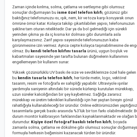
Zaman içinde kırılma, solma, çatlama ve sertleşme gibi olumsuz
sonuçlar doğurmayan bu
isme özel telefon kılıfı
, gözünüz gibi
baktığınız telefonunuzu ısı, ışık, nem, kir ve toza karşı koruyarak onun
ömrüne ömür katar. Kolayca takılıp çıkartılabilen yapısı, telefonunuzun
şekline tam oturan niteliktedir. Dar ya da bol gelmediği için sürekli
yerinden çıkma ya da iç kısma kir dolması gibi durumlarla asla
karşılaşmazsınız. Zarif yapısı sayesinde telefonunuzun kaba
görünmesine izin vermez. Ayrıca cepte kolayca taşınabilmesine de eng
olmaz. Bu
kendi telefon kılıfını tasarla
ürünü, uygun boşluk ve
kabartmaları sayesinde yan tarafta bulunan düğmelerin kullanımını
engellemeyen bir kullanım sunar.
Yüksek çözünürlüklü UV baskı ile size ve sevdiklerinize özel hale gelen
bu
kendin tasarla telefon kılıfı
, her türde metin, logo, vektörel
tasarım, resim ve fotoğrafa ev sahipliği yapabilir. Ultraviyole ışınlar
yardımıyla saniyenin altındaki bir sürede kürlenip kurutulan mürekkep,
uzun süreler kalıcılığından bir şey kaybetmez. Sağlığa zararsız
mürekkep ve üretim teknikleri kullanıldığı için her yaştan bireyin gönül
rahatlığıyla kullanabileceği bir üründür. Online editörümüzden yaptığınız
tasarımlarla gerçek baskı arasında %3’lük bir ton farkı olabilmektedir. B
durum monitör kalibrasyon farklarından kaynaklanmaktadır ve olağan b
durumdur.
Kişiye özel
fotoğraf baskılı telefon kılıfı
, boyada
zamanla solma, çatlama ve dökülme gibi olumsuz sonuçlar doğurmay
formuyla herkesin beğenisini kazanacak türden bir üründür.