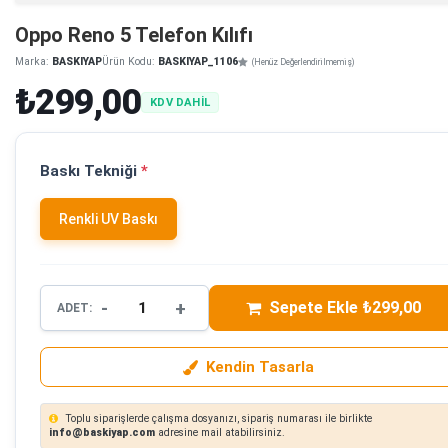
Oppo Reno 5 Telefon Kılıfı
Marka:
BASKIYAP
Ürün Kodu:
BASKIYAP_1106
(Henüz Değerlendirilmemiş)
₺299,00
KDV DAHİL
Baskı Tekniği
*
Renkli UV Baskı
-
+
Sepete Ekle ₺299,00
ADET:
Kendin Tasarla
Toplu siparişlerde çalışma dosyanızı, sipariş numarası ile birlikte
info@baskiyap.com
adresine mail atabilirsiniz.