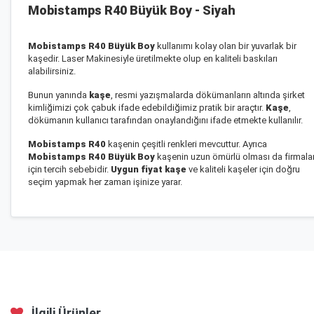
Mobistamps R40 Büyük Boy - Siyah
Mobistamps R40 Büyük Boy
kullanımı kolay olan bir yuvarlak bir
kaşedir. Laser Makinesiyle üretilmekte olup en kaliteli baskıları
alabilirsiniz.
Bunun yanında
kaşe
, resmi yazışmalarda dökümanların altında şirket
kimliğimizi çok çabuk ifade edebildiğimiz pratik bir araçtır.
Kaşe
,
dökümanın kullanıcı tarafından onaylandığını ifade etmekte kullanılır.
Mobistamps R40
kaşenin çeşitli renkleri mevcuttur. Ayrıca
Mobistamps R40 Büyük Boy
kaşenin uzun ömürlü olması da firmala
için tercih sebebidir.
Uygun fiyat kaşe
ve kaliteli kaşeler için doğru
seçim yapmak her zaman işinize yarar.
İlgili Ürünler