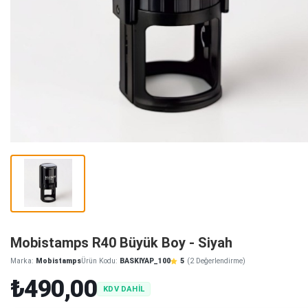
Mobistamps R40 Büyük Boy - Siyah
Marka:
Mobistamps
Ürün Kodu:
BASKIYAP_100
5
(2 Değerlendirme)
₺490,00
KDV DAHİL