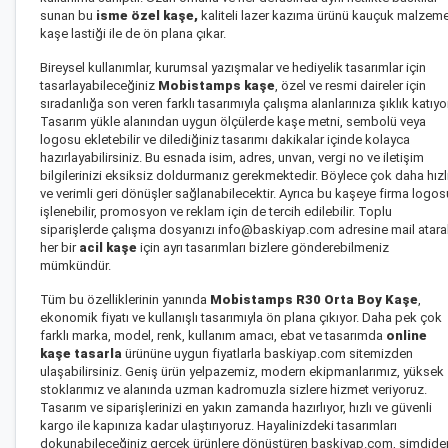
sunan bu
isme özel kaşe
,
kaliteli lazer kazıma ürünü kauçuk malzem
kaşe lastiği ile de ön plana çıkar.
Bireysel kullanımlar, kurumsal yazışmalar ve hediyelik tasarımlar için
tasarlayabileceğiniz
Mobistamps kaşe
, özel ve resmi daireler için
sıradanlığa son veren farklı tasarımıyla çalışma alanlarınıza şıklık katıyor
Tasarım yükle alanından uygun ölçülerde kaşe metni, sembolü veya
logosu ekletebilir ve dilediğiniz tasarımı dakikalar içinde kolayca
hazırlayabilirsiniz. Bu esnada isim, adres, unvan, vergi no ve iletişim
bilgilerinizi eksiksiz doldurmanız gerekmektedir. Böylece çok daha hızl
ve verimli geri dönüşler sağlanabilecektir. Ayrıca bu kaşeye firma logos
işlenebilir, promosyon ve reklam için de tercih edilebilir. Toplu
siparişlerde çalışma dosyanızı info@baskiyap.com adresine mail atara
her bir
acil kaşe
için ayrı tasarımları bizlere gönderebilmeniz
mümkündür.
Tüm bu özelliklerinin yanında
Mobistamps R30 Orta Boy Kaşe
,
ekonomik fiyatı ve kullanışlı tasarımıyla ön plana çıkıyor. Daha pek çok
farklı marka, model, renk, kullanım amacı, ebat ve tasarımda
online
kaşe tasarla
ürününe uygun fiyatlarla baskiyap.com sitemizden
ulaşabilirsiniz. Geniş ürün yelpazemiz, modern ekipmanlarımız, yüksek
stoklarımız ve alanında uzman kadromuzla sizlere hizmet veriyoruz.
Tasarım ve siparişlerinizi en yakın zamanda hazırlıyor, hızlı ve güvenli
kargo ile kapınıza kadar ulaştırıyoruz. Hayalinizdeki tasarımları
dokunabileceğiniz gerçek ürünlere dönüştüren baskiyap.com, şimdide