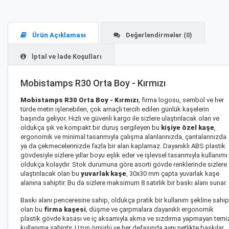
Ürün Açıklaması
Değerlendirmeler (0)
İptal ve İade Koşulları
Mobistamps R30 Orta Boy - Kırmızı
Mobistamps R30 Orta Boy - Kırmızı
, firma logosu, sembol ve her
türde metin işlenebilen, çok amaçlı tercih edilen günlük kaşelerin
başında geliyor. Hızlı ve güvenli kargo ile sizlere ulaştırılacak olan ve
oldukça şık ve kompakt bir duruş sergileyen bu
kişiye özel kaşe
,
ergonomik ve minimal tasarımıyla çalışma alanlarınızda, çantalarınızda
ya da çekmecelerinizde fazla bir alan kaplamaz. Dayanıklı ABS plastik
gövdesiyle sizlere yıllar boyu eşlik eder ve işlevsel tasarımıyla kullanımı
oldukça kolaydır. Stok durumuna göre asorti gövde renklerinde sizlere
ulaştırılacak olan bu
yuvarlak kaşe
, 30x30 mm çapta yuvarlak kaşe
alanına sahiptir. Bu da sizlere maksimum 8 satırlık bir baskı alanı sunar.
Baskı alanı penceresine sahip, oldukça pratik bir kullanım şekline sahip
olan bu
firma kaşesi
, düşme ve çarpmalara dayanıklı ergonomik
plastik gövde kasası ve iç aksamıyla akma ve sızdırma yapmayan temi
kullanıma sahiptir. Uzun ömürlü ve her defasında aynı netlikte baskılar