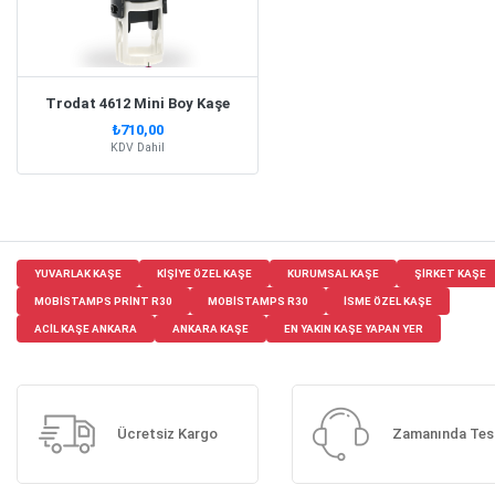
Trodat 4612 Mini Boy Kaşe
₺710,00
KDV Dahil
YUVARLAK KAŞE
KIŞIYE ÖZEL KAŞE
KURUMSAL KAŞE
ŞIRKET KAŞE
MOBISTAMPS PRINT R30
MOBISTAMPS R30
ISME ÖZEL KAŞE
ACIL KAŞE ANKARA
ANKARA KAŞE
EN YAKIN KAŞE YAPAN YER
Ücretsiz Kargo
Zamanında Tes