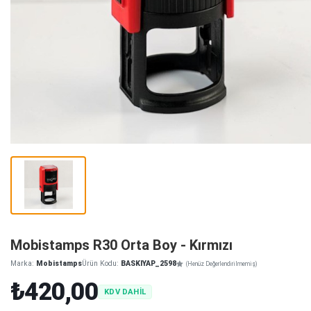
Mobistamps R30 Orta Boy - Kırmızı
Marka:
Mobistamps
Ürün Kodu:
BASKIYAP_2598
(Henüz Değerlendirilmemiş)
₺420,00
KDV DAHİL