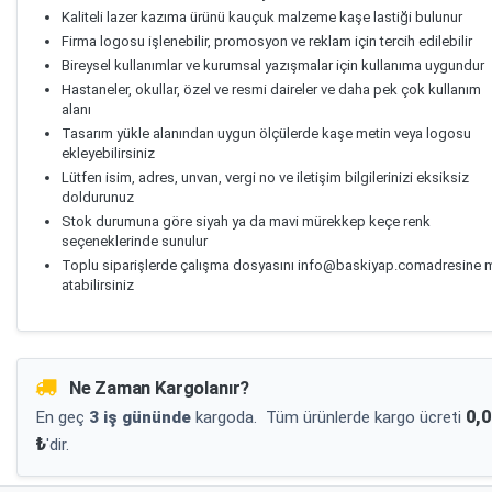
Kaliteli lazer kazıma ürünü kauçuk malzeme kaşe lastiği bulunur
Firma logosu işlenebilir, promosyon ve reklam için tercih edilebilir
Bireysel kullanımlar ve kurumsal yazışmalar için kullanıma uygundur
Hastaneler, okullar, özel ve resmi daireler ve daha pek çok kullanım
alanı
Tasarım yükle alanından uygun ölçülerde kaşe metin veya logosu
ekleyebilirsiniz
Lütfen isim, adres, unvan, vergi no ve iletişim bilgilerinizi eksiksiz
doldurunuz
Stok durumuna göre siyah ya da mavi mürekkep keçe renk
seçeneklerinde sunulur
Toplu siparişlerde çalışma dosyasını info@baskiyap.comadresine m
atabilirsiniz
Ne Zaman Kargolanır?
0,0
En geç
3 iş gününde
kargoda.
Tüm ürünlerde kargo ücreti
₺
'dir.