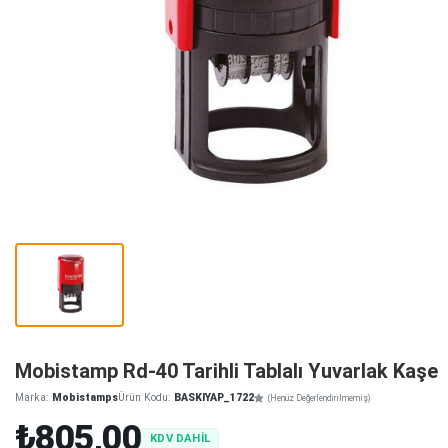
Mobistamp Rd-40 Tarihli Tablalı Yuvarlak Kaşe
Marka:
Mobistamps
Ürün Kodu:
BASKIYAP_1722
(Henüz Değerlendirilmemiş)
₺805,00
KDV DAHİL