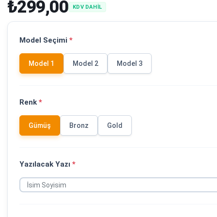
₺299,00
KDV DAHİL
Model Seçimi
*
Model 1
Model 2
Model 3
Renk
*
Gümüş
Bronz
Gold
Yazılacak Yazı
*