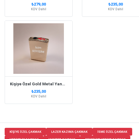
₺279,00
₺235,00
KDV Dahil
KDV Dahil
Kişiye Özel Gold Metal Yana Açılan Pürmüz Alevli Gazlı Çakmak
₺235,00
KDV Dahil
KIŞIYE ÖZEL ÇAKMAK
LAZER KAZIMA ÇAKMAK
ISME ÖZEL ÇAKMAK