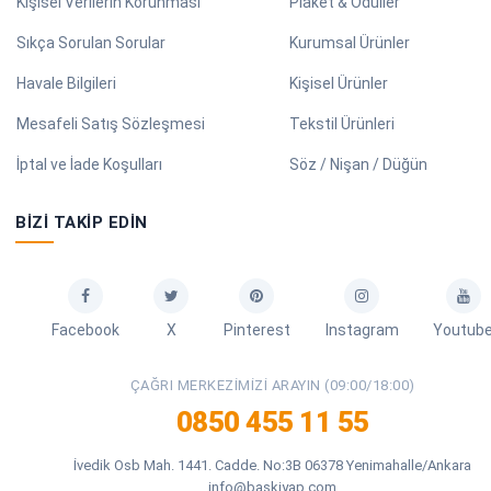
Kişisel Verilerin Korunması
Plaket & Ödüller
Sıkça Sorulan Sorular
Kurumsal Ürünler
Havale Bilgileri
Kişisel Ürünler
Mesafeli Satış Sözleşmesi
Tekstil Ürünleri
İptal ve İade Koşulları
Söz / Nişan / Düğün
BIZI TAKIP EDIN
Facebook
X
Pinterest
Instagram
Youtub
ÇAĞRI MERKEZIMIZI ARAYIN (09:00/18:00)
0850 455 11 55
İvedik Osb Mah. 1441. Cadde. No:3B 06378 Yenimahalle/Ankara
info@baskiyap.com