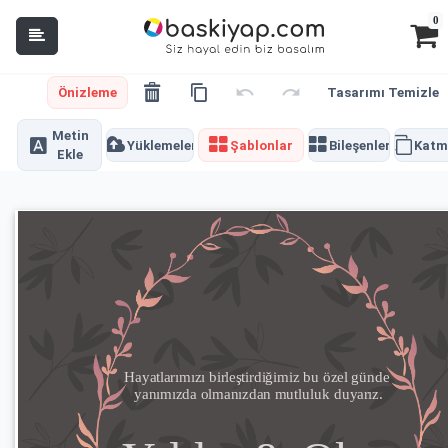
0
Önizleme
Tasarımı Temizle
Metin
Yüklemeler
Şablonlar
Bileşenler
Katm
Ekle