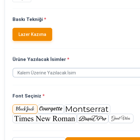
Baskı Tekniği
*
Lazer Kazıma
Ürüne Yazılacak İsimler
*
Font Seçiniz
*