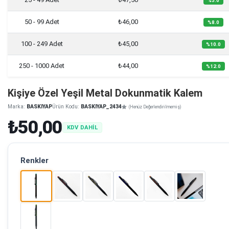
%5.0
50 - 99 Adet
₺46,00
%8.0
100 - 249 Adet
₺45,00
%10.0
250 - 1000 Adet
₺44,00
%12.0
Kişiye Özel Yeşil Metal Dokunmatik Kalem
Marka:
BASKIYAP
Ürün Kodu:
BASKIYAP_2434
(Henüz Değerlendirilmemiş)
₺50,00
KDV DAHİL
Renkler