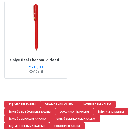
Kişiye Özel Ekonomik Plastik Kırmızı Kalem
₺210,00
KDV Dahil
KIŞIYE ÖZEL KALEM
PROMOSYON KALEM
LAZER BASKI KALEM
ISME ÖZEL TÜKENMEZ KALEM
DOKUNMATIK KALEM
ISIM YAZILI KALEM
ISME ÖZEL KALEM ANKARA
ISME ÖZEL HEDIYELIK KALEM
KIŞIYE ÖZEL IMZA KALEMI
TOUCHPEN KALEM