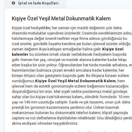
İptal ve İade Koşulları
Kişiye Özel Yeşil Metal Dokunmatik Kalem
Kişiye özel hediyelik
l
er, her zaman için maddi değerinin çok daha
ötesinde mutluluklar uyandıran ürünlerdir. Üzerinde sevdiklerinizin adını
hatırlanmaya değer önemli tarihleri veya firma adınızı gördüğünüz bu
özel ürünler, gündelik hayatta kendine yer bulan işlevsel ürünler olduğu
zaman değerini ikiye katlayan armağanlar haline gelir.
Kişiye özel
kalemler
bu ürünlere örnek olarak verilebilecek hediyelerin başında
gelir. Hemen her yaş, cinsiyet ve meslek alanına kalemler kadar hitap
eden başka bir ürün yoktur. Öğrencilerden her türde meslek erbabına, e
hanımlarından bulmaca çözen emekli amcalara kadar kalemler, her
bireyin ihtiyacı olan gereçlerin başında gelir. Bu ihtiyaca binaen sizlere
sunduğumuz
Kişiye Özel Yeşil Metal Dokunmatik Kalem
, hem
işlevsel hem de estetik görünümüyle sizlerin beğenisini kazanacağını
düşündüğümüz bir ürün. Mat siyah renkte paslanmaz metal gövdeye
sahip olan bu
kişiye özel tükenmez kalem
,
silindirik formdadır. 10 mm
çap ve 140 mm uzunluğa sahiptir. Sade ve şık tasarımı, onun çok daha
prestijli bir görünüm kazanmasına yardımcı olur. Üstten basmalı
mekanizması bulunan bu
dokunmatik telefon kalemi
, klipsli yapısıyla
ceplere ve not defterlerine iliştirilebilen niteliktedir. Onu dilediğiniz yerd
akma endişesi olmadan taşıyabilirsiniz.