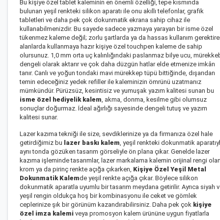
Bu
kişiye özel tablet kalemi
nin en önemli özelliği, tepe kısmında
bulunan
yeşil renkteki silikon aparatı ile onu akıllı telefonlar, grafik
tabletleri ve daha pek çok dokunmatik ekrana sahip cihaz ile
kullanabilmenizdir. Bu sayede sadece yazmaya yarayan bir
isme özel
tükenmez kalem
e değil; zorlu şartlarda ya da hassas kullanım gerektir
alanlarda kullanmaya hazır
kişiye özel touchpen kalem
e de sahip
olursunuz. 1,0 mm orta uç kalınlığındaki paslanmaz bilye ucu, mürekke
dengeli olarak aktarır ve çok daha düzgün hatlar elde etmenize imkân
tanır. Canlı ve yoğun tondaki mavi mürekkep tüpü bittiğinde, dışarıdan
temin edeceğiniz yedek refiller ile kaleminizin ömrünü uzatmanız
mümkündür. Pürüzsüz, kesintisiz ve yumuşak yazım kalitesi sunan bu
isme özel hediyelik kalem
, akma, donma, kesilme gibi olumsuz
sonuçlar doğurmaz. İdeal ağırlığı sayesinde dengeli tutuş ve yazım
kalitesi sunar.
Lazer kazıma tekniği ile size, sevdiklerinize ya da firmanıza özel hale
getirdiğimiz bu
lazer baskı kalem
, yeşil renkteki dokunmatik aparatıy
aynı tonda gözüken tasarım görseliyle ön plana çıkar. Genelde lazer
kazıma işleminde tasarımlar, lazer markalama kalemin orijinal rengi ola
krom ya da pirinç renkte açığa çıkarken,
Kişiye Özel Yeşil Metal
Dokunmatik Kalem
de yeşil renkte açığa çıkar. Böylece silikon
dokunmatik aparatla uyumlu bir tasarım meydana getirilir. Ayrıca siyah 
yeşil rengin oldukça hoş bir kombinasyonu ile ceket ve gömlek
ceplerinize şık bir görünüm kazandırabilirsiniz. Daha pek çok
kişiye
özel imza kalemi
veya
promosyon kalem
ürününe uygun fiyatlarla