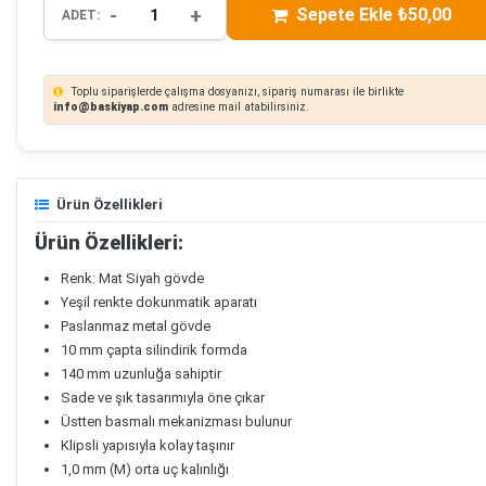
-
+
Sepete Ekle ₺50,00
ADET:
Toplu siparişlerde çalışma dosyanızı, sipariş numarası ile birlikte
info@baskiyap.com
adresine mail atabilirsiniz.
Ürün Özellikleri
Ürün Özellikleri:
Renk: Mat Siyah gövde
Yeşil renkte dokunmatik aparatı
Paslanmaz metal gövde
10 mm çapta silindirik formda
140 mm uzunluğa sahiptir
Sade ve şık tasarımıyla öne çıkar
Üstten basmalı mekanizması bulunur
Klipsli yapısıyla kolay taşınır
1,0 mm (M) orta uç kalınlığı