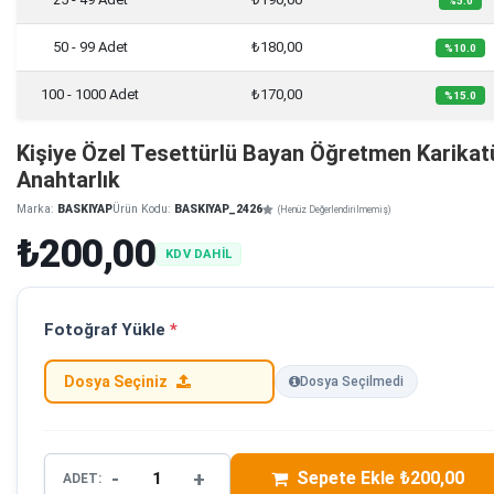
%5.0
50 - 99 Adet
₺180,00
%10.0
100 - 1000 Adet
₺170,00
%15.0
Kişiye Özel Tesettürlü Bayan Öğretmen Karikat
Anahtarlık
Marka:
BASKIYAP
Ürün Kodu:
BASKIYAP_2426
(Henüz Değerlendirilmemiş)
₺200,00
KDV DAHİL
Fotoğraf Yükle
*
Dosya Seçiniz
Dosya Seçilmedi
-
+
Sepete Ekle ₺200,00
ADET: