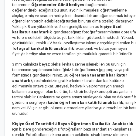
tasarımdır.
Öğretmenler Günü hediyesi
bağlamında
değerlendirebileceğiniz bu ürün, aydınlık meşalesi öğretmenlerine
alışılagelmiş ve sıradan hediyelerin dışında bir armağan sunmak isteye
öğrencilerin tercih edebileceği türden bir ürün olma özelliği de taşıyor.
Yaklaşık 8 cm yükseklik ve 5 cm genişlik sunan bu
kişiye özel
karikatür anahtarlık
, göndereceğiniz fotoğraf tasarımlarına göre uf
ve tolere edilebilir ölçüde boyut farklılıkları gösterebilmektedir. Yüksek
çözünürlüklü, renkli UV baskı özelleştirme işlemi gerçekleştirilebilen bu
fotoğraf karikatürlü anahtarlık
, ekonomik ve bütçe yormayan
fiyatıyla hediye alan ve veren taraflar için mutluluk garantili bir üründür.
3 mm kalınlıkta beyaz pleksi levha üzerine işlenebilen bu ürün için
tasarımının yapılmasını istediğiniz fotoğraflarınızı jpg, png veya pdf
formatında gönderebilirsiniz. Bu
öğretmen tasarımlı karikatür
anahtarlık
, resimlerinizin grafikerlerimiz tarafından karikatürize
edilmesiyle ortaya çıkar. Bireysel, hediyelik ve promosyon amaçlı
kullanımlara uygun olan bu ürün, farklı bir hediye konsepti arayanların
tercihi olabilir. Ceplerinizi ve çantalarınızı süsleyecek olan ve dekoratif b
görünüm sergileyen
kadın öğretmen karikatürlü anahtarlık
, ısı, ışı
nem ve UV ışınlar gibi olumsuz etmenlere yıllar boyu direnebilen bir hatı
ürünüdür.
Kişiye Özel Tesettürlü Bayan Öğretmen Karikatür Anahtarlık
için bizlere göndereceğiniz fotoğrafların bazı standartları karşılaması
gerekir. Fotoğraflarınız karşı açıdan çekilmiş, siyah-beyaz olmayan,