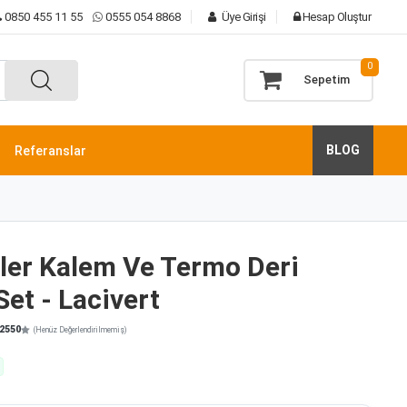
0850 455 11 55
0555 054 8868
Üye Girişi
Hesap Oluştur
0
Sepetim
BLOG
Referanslar
ller Kalem Ve Termo Deri
Set - Lacivert
2550
(Henüz Değerlendirilmemiş)