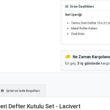
Ürün Özellikleri
Set İçeriği
Termo Deri Defter 15 x 21 
Metal Roller Kalem
Özel Kutu
Ne Zaman Kargolanı
En geç
3 iş gününde
kargo
İptal ve İade Koşulları
ri Defter Kutulu Set - Lacivert