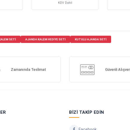
KDV Dahil
KALEM SETI
AJANDA KALEM HEDIYE SETI
KUTULU AJANDA SETI
Zamanında Teslimat
Güvenli Alışver
LER
BIZI TAKIP EDIN
Facebook