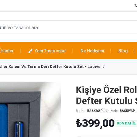
Ürünler
Yeni Tasarımlar
Ne Hediyesi
Blog
oller Kalem Ve Termo Deri Defter Kutulu Set - Lacivert
Kişiye Özel Ro
Defter Kutulu 
Marka:
BASKIYAP
Ürün Kodu:
BASKIYAP_
₺399,00
KDV DAHİL