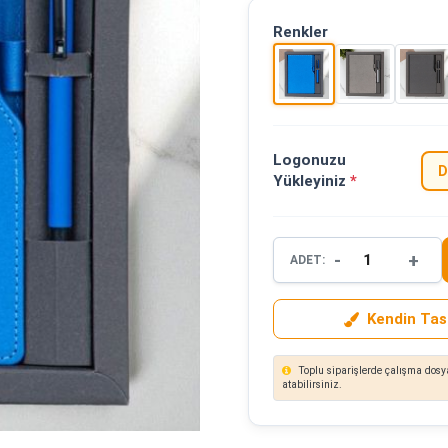
Renkler
Logonuzu
D
Yükleyiniz
*
-
+
ADET:
Kendin Tas
Toplu siparişlerde çalışma dosya
atabilirsiniz.