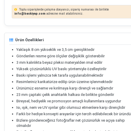
Toplu siparişlerde çalışma dosyanızı, sipariş numarası ile birlikte
info@baskiyap.com
adresine mail atabilirsiniz.
Ürün Özellikleri
Yaklaşık 8 cm yükseklik ve 3,5 cm genişliktedir
Gönderilen resme göre ölçüler değişiklik gösterebilir
3 mm kalınlıkta beyaz pleksi materyalden imal edilir
Yüksek çözünürlüklü UV baskı yöntemiyle özelleştirilir
Baskı işlemi yalnızca tek tarafa uygulanabilmektedir
Resimleriniz karikatürize edilip ürün üzerine işlenmektedir
Ürünümüz esneme ve kırılmaya karşı dirençli ve sağlamdır
23 mm çaptaki çelik anahtarlık halkası ile birlikte gönderilir
Bireysel, hediyelik ve promosyon amaçlı kullanımlara uygundur
Isı, ışık, nem ve UV ışınlar gibi olumsuz etmenlere karşı dirençlidir
Farklı bir hediye konsepti arayanlar için tercih edilebilecek bir üründü
Bizlere göndereceğiniz fotoğraflar net çözünürlük ve açıya sahip
olmalıdır