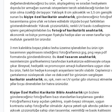
değerlendirebileceğiniz bu ürün, alışılagelmiş ve sıradan hediyelerin
dışında bir armağan sunmak isteyenlerin tercih edebileceği türden bir
ürün olma özelliği de taşıyor. Yaklaşık 8 cm yükseklik ve 3,5 cm genişlik
sunan bu
kişiye özel karikatür anahtarlık
, göndereceğiniz fotoğraf
tasarımlarına göre ufak ve tolere edilebilir ölçüde boyut farklılıkları
gösterebilmektedir. Yüksek çözünürlüklü, renkli UV baskı özelleştirme
işlemi gerçekleştirilebilen bu
fotoğraf karikatürlü anahtarlık
,
ekonomik ve bütçe yormayan fiyatıyla hediye alan ve veren taraflar için
mutluluk garantili bir üründür.
3 mm kalınlıkta beyaz pleksi levha üzerine işlenebilen bu ürün için
tasarımının yapılmasını istediğiniz fotoğraflarınızı jpg, png veya pdf
formatında gönderebilirsiniz. Bu
özel tasarım anahtarlık
,
resimlerinizin grafikerlerimiz tarafından karikatürize edilmesiyle ortaya
çıkar. Bireysel, hediyelik ve promosyon amaçlı kullanımlara uygun olan
bu ürün, farklı bir hediye konsepti arayanların tercihi olabilir. Ceplerinizi 
çantalarınızı süsleyecek olan ve dekoratif bir görünüm sergileyen
karikatür anahtarlık
, ısı, ışık, nem ve UV ışınlar gibi olumsuz etmenle
yıllar boyu direnebilen bir hatıra ürünüdür.
Kişiye Özel Rallici Karikatür Biblo Anahtarlık
için bizlere
göndereceğiniz fotoğrafların bazı standartları karşılaması gerekir.
Fotoğraflarınız karşı açıdan çekilmiş, siyah-beyaz olmayan, uygun
kontrasta sahip fotoğraflar olmalıdır. Ayrıca yeterli ışık altında çekilen v
yüksek çözünürlüğe sahip olan tasarımlar, verimliliği ve baskı kalitesini