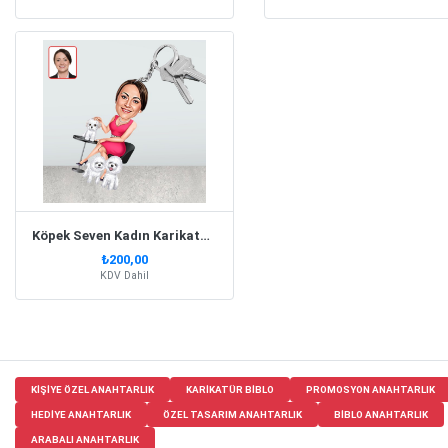
Köpek Seven Kadın Karikatür Biblo Anahtarlık
₺200,00
KDV Dahil
KIŞIYE ÖZEL ANAHTARLIK
KARIKATÜR BIBLO
PROMOSYON ANAHTARLIK
HEDIYE ANAHTARLIK
ÖZEL TASARIM ANAHTARLIK
BIBLO ANAHTARLIK
ARABALI ANAHTARLIK