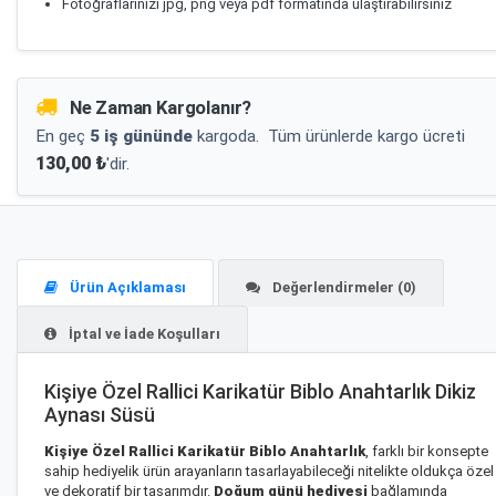
Fotoğraflarınızı jpg, png veya pdf formatında ulaştırabilirsiniz
Ne Zaman Kargolanır?
En geç
5 iş gününde
kargoda.
Tüm ürünlerde kargo ücreti
130,00 ₺
'dir.
Ürün Açıklaması
Değerlendirmeler (0)
İptal ve İade Koşulları
Kişiye Özel Rallici Karikatür Biblo Anahtarlık Dikiz
Aynası Süsü
Kişiye Özel Rallici Karikatür Biblo Anahtarlık
, farklı bir konsepte
sahip hediyelik ürün arayanların tasarlayabileceği nitelikte oldukça özel
ve dekoratif bir tasarımdır.
Doğum günü hediyesi
bağlamında