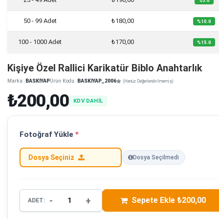
%5.0
50 - 99 Adet
₺180,00
%10.0
100 - 1000 Adet
₺170,00
%15.0
Kişiye Özel Rallici Karikatür Biblo Anahtarlık
Marka:
BASKIYAP
Ürün Kodu:
BASKIYAP_2006
(Henüz Değerlendirilmemiş)
₺200,00
KDV DAHİL
Fotoğraf Yükle
*
Dosya Seçiniz
Dosya Seçilmedi
-
+
Sepete Ekle ₺200,00
ADET: