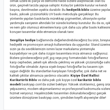
olmak üzere iki parça ve demonte halde sizlere ulaştırılacak olan bu
ürün, geçmeli tarzda yapıya sahiptir. Kolay bir şekilde kurulur ve kendi
başına, devrilmeden ayakta durabilir. Bu
hediyelik biblo
üzerine yapıla
baskı, yüksek çözünürlüklü UV baskı metoduyla gerçekleşir. Bu
yöntemle yapılan baskılarda mürekkep pigmentleri, ultraviyole ışınlar
yardımıyla saniyenin altındaki bir sürede kürlenip kurutulur. Bu da ısı, ışı
ve nem gibi olumsuz etmenlere karşı çok daha uzu yıllar baskı kalitesin
koruyan tasarımlar elde etmenize olanak tanır.
Sevgiliye hediye
bağlamında değerlendirebileceğiniz bu ürün, bireyse
hediyelik ve promosyon amaçlı kullanımlara da uygundur. Stand üzerin
sizin ya da sevdiklerinizin ismini lazer markalama yöntemiyle
kazıyabiliyor ve çok daha özgün tasarımlara imza atmanızı sağlıyoruz.
Bizlere göndereceğiniz pdf, jpg veya png formatındaki fotoğraflarınız
karşı cepheden, yeterli ışık altında çekilmiş ve yüksek çözünürlüğe sah
fotoğraflar olmalıdır. Ayrıca siyah-beyaz fotoğraflar bu tasarım için
uygun değildir. Bu standartları karşılayan fotoğraflar, çok daha net ve
kaliteli çıktılar almamıza yardımcı olacaktır.
Kişiye Özel Rallici
Karikatürlü Biblo
ve daha pek çok kişiye özel
karikatür biblo
modeli
baskiyap.com’da sizleri bekliyor. Yüksek stoklarımız, geniş ürü
yelpazemiz, modern ekipmanlarımız ve profesyonel kadromuzla sizler
hizmet veriyoruz. Hayalinizdeki tasarımları dokunabileceğiniz gerçek
ürünlere dönüştüren baskiyap.com, şimdiden keyifli alışverişler diler!