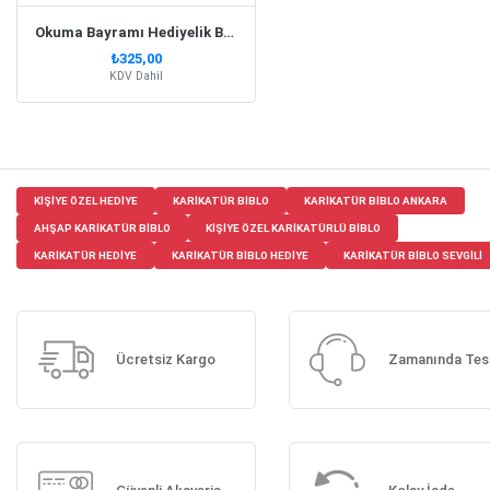
Okuma Bayramı Hediyelik Biblo Erkek Model 1
₺325,00
KDV Dahil
KIŞIYE ÖZEL HEDIYE
KARIKATÜR BIBLO
KARIKATÜR BIBLO ANKARA
AHŞAP KARIKATÜR BIBLO
KIŞIYE ÖZEL KARIKATÜRLÜ BIBLO
KARIKATÜR HEDIYE
KARIKATÜR BIBLO HEDIYE
KARIKATÜR BIBLO SEVGILI
Ücretsiz Kargo
Zamanında Tes