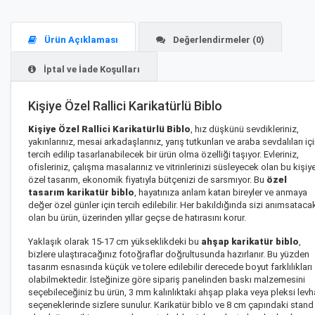
Ürün Açıklaması
Değerlendirmeler (0)
İptal ve İade Koşulları
Kişiye Özel Rallici Karikatürlü Biblo
Kişiye Özel Rallici Karikatürlü Biblo
, hız düşkünü sevdikleriniz,
yakınlarınız, mesai arkadaşlarınız, yarış tutkunları ve araba sevdalıları iç
tercih edilip tasarlanabilecek bir ürün olma özelliği taşıyor. Evleriniz,
ofisleriniz, çalışma masalarınız ve vitrinlerinizi süsleyecek olan bu kişiy
özel tasarım, ekonomik fiyatıyla bütçenizi de sarsmıyor. Bu
özel
tasarım karikatür biblo
, hayatınıza anlam katan bireyler ve anmaya
değer özel günler için tercih edilebilir. Her bakıldığında sizi anımsataca
olan bu ürün, üzerinden yıllar geçse de hatırasını korur.
Yaklaşık olarak 15-17 cm yükseklikdeki bu
ahşap karikatür biblo
,
bizlere ulaştıracağınız fotoğraflar doğrultusunda hazırlanır. Bu yüzden
tasarım esnasında küçük ve tolere edilebilir derecede boyut farklılıkları
olabilmektedir. İsteğinize göre sipariş panelinden baskı malzemesini
seçebileceğiniz bu ürün, 3 mm kalınlıktaki ahşap plaka veya pleksi levh
seçeneklerinde sizlere sunulur. Karikatür biblo ve 8 cm çapındaki stand