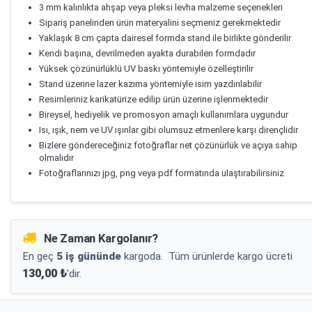
3 mm kalınlıkta ahşap veya pleksi levha malzeme seçenekleri
Sipariş panelinden ürün materyalini seçmeniz gerekmektedir
Yaklaşık 8 cm çapta dairesel formda stand ile birlikte gönderilir
Kendi başına, devrilmeden ayakta durabilen formdadır
Yüksek çözünürlüklü UV baskı yöntemiyle özelleştirilir
Stand üzerine lazer kazıma yöntemiyle isim yazdırılabilir
Resimleriniz karikatürize edilip ürün üzerine işlenmektedir
Bireysel, hediyelik ve promosyon amaçlı kullanımlara uygundur
Isı, ışık, nem ve UV ışınlar gibi olumsuz etmenlere karşı dirençlidir
Bizlere göndereceğiniz fotoğraflar net çözünürlük ve açıya sahip
olmalıdır
Fotoğraflarınızı jpg, png veya pdf formatında ulaştırabilirsiniz
Ne Zaman Kargolanır?
En geç
5 iş gününde
kargoda.
Tüm ürünlerde kargo ücreti
130,00 ₺
'dir.