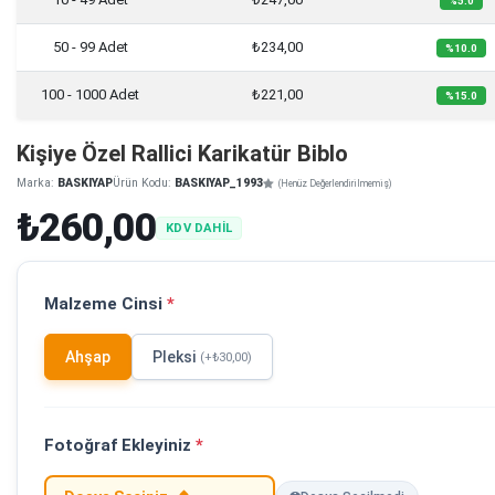
%5.0
50 - 99 Adet
₺234,00
%10.0
100 - 1000 Adet
₺221,00
%15.0
Kişiye Özel Rallici Karikatür Biblo
Marka:
BASKIYAP
Ürün Kodu:
BASKIYAP_1993
(Henüz Değerlendirilmemiş)
₺260,00
KDV DAHİL
Malzeme Cinsi
*
Ahşap
Pleksi
(+₺30,00)
Fotoğraf Ekleyiniz
*