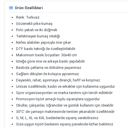
Ürün Özellikleri
Renk: Turkuaz
Gözenekli pike kumaş
Polo yakalı ve iki düğmeli
Terletmeyen kumaş niteliği
Nefes alabilen yapısıyla öne çıkar
DTF baskı tekniği ile özelleştirilebilir
Maksimum baskı boyutları: 30x40 cm
İsteğe göre öne ve arkaya baskı yapılabilir
Baskıda çatlama ve dökülme yaşanmaz
Sağlam dikişleri ile kolayca yıpranmaz
Dayanıklı, rahat, aşınmaya dirençli, hafif ve kırışmaz
Unisex özelliktedir, kadın ve erkekler için kullanıma uygundur
Spor organizasyonları ve marka tanıtımı için tercih edilebilir
Promosyon tişört amaçlı toplu siparişlere uygundur
Okullar, çalışanlar, öğrenciler ve günlük kullanım için idealdir
30°C’ de çamaşır makinesinde tersten yıkanabilir özelliktedir
S, M, L, XL ve XXL bedenlerde sipariş verebilirsiniz
Size uygun tişört bedenini sipariş panelinde lütfen belirtiniz