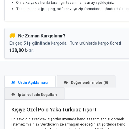
Ön, arka ya da her iki taraf için tasarımları ayrı ayrı yükleyiniz
Tasarımlarınızı jpg, png, pdf, rar veya zip formatında gönderebilirsin
Ne Zaman Kargolanır?
En geç
5 iş gününde
kargoda.
Tüm ürünlerde kargo ücreti
130,00 ₺
'dir.
Ürün Açıklaması
Değerlendirmeler (0)
İptal ve İade Koşulları
Kişiye Özel Polo Yaka Turkuaz Tişört
En sevdiğiniz renkteki tişörtler üzerinde kendi tasarımlarınızı görmek
istemez misiniz? Sevdiklerinize armağan edeceğiniz tişörtlerde kendi