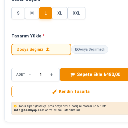
S
M
L
XL
XXL
Tasarım Yükle
*
Dosya Seçiniz
Dosya Seçilmedi
-
+
Sepete Ekle ₺480,00
ADET:
Kendin Tasarla
Toplu siparişlerde çalışma dosyanızı, sipariş numarası ile birlikte
info@baskiyap.com
adresine mail atabilirsiniz.