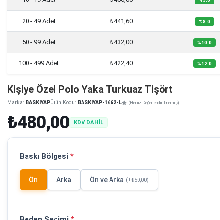
%5.0
20 - 49 Adet
₺441,60
%8.0
50 - 99 Adet
₺432,00
%10.0
100 - 499 Adet
₺422,40
%12.0
Kişiye Özel Polo Yaka Turkuaz Tişört
Marka:
BASKIYAP
Ürün Kodu:
BASKIYAP-1662-L
(Henüz Değerlendirilmemiş)
₺480,00
KDV DAHİL
Baskı Bölgesi
*
Ön
Arka
Ön ve Arka
(+₺50,00)
Beden Seçimi
*