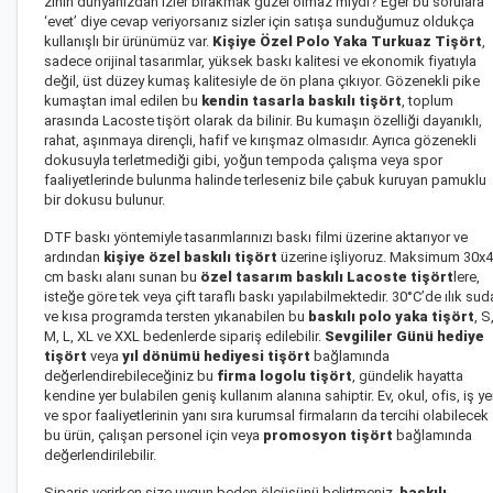
zihin dünyanızdan izler bırakmak güzel olmaz mıydı? Eğer bu sorulara
‘evet’ diye cevap veriyorsanız sizler için satışa sunduğumuz oldukça
kullanışlı bir ürünümüz var.
Kişiye Özel Polo Yaka Turkuaz Tişört
,
sadece orijinal tasarımlar, yüksek baskı kalitesi ve ekonomik fiyatıyla
değil, üst düzey kumaş kalitesiyle de ön plana çıkıyor. Gözenekli pike
kumaştan imal edilen bu
kendin tasarla baskılı tişört
, toplum
arasında Lacoste tişört olarak da bilinir. Bu kumaşın özelliği dayanıklı,
rahat, aşınmaya dirençli, hafif ve kırışmaz olmasıdır. Ayrıca gözenekli
dokusuyla terletmediği gibi, yoğun tempoda çalışma veya spor
faaliyetlerinde bulunma halinde terleseniz bile çabuk kuruyan pamuklu
bir dokusu bulunur.
DTF baskı yöntemiyle tasarımlarınızı baskı filmi üzerine aktarıyor ve
ardından
kişiye özel baskılı tişört
üzerine işliyoruz. Maksimum 30x
cm baskı alanı sunan bu
özel tasarım baskılı Lacoste tişört
lere,
isteğe göre tek veya çift taraflı baskı yapılabilmektedir. 30°C’de ılık sud
ve kısa programda tersten yıkanabilen bu
baskılı polo yaka tişört
, S
M, L, XL ve XXL bedenlerde sipariş edilebilir.
Sevgililer Günü hediye
tişört
veya
yıl dönümü hediyesi tişört
bağlamında
değerlendirebileceğiniz bu
firma logolu tişört
, gündelik hayatta
kendine yer bulabilen geniş kullanım alanına sahiptir. Ev, okul, ofis, iş ye
ve spor faaliyetlerinin yanı sıra kurumsal firmaların da tercihi olabilecek
bu ürün, çalışan personel için veya
promosyon tişört
bağlamında
değerlendirilebilir.
Sipariş verirken size uygun beden ölçüsünü belirtmeniz,
baskılı