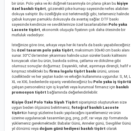
bir ürün. Polo yaka ve iki düğmeli tasarımıyla ön plana çıkan bu
kişiye
özel baskılı tişört
, gözenekli pike kumaşı sayesinde nefes alabilen
dokuya sahiptir. Bu özelliğiyle sizi terletmediği gibi, terlemeniz halinde
çabuk kuruyan pamuklu dokusuyla da avantaj sağlar. DTF baskı
sayesinde kendinize ve sevdiklerinize özel tasarlanabilen
Polo yaka
Lacoste tişört
, ekonomik oluşuyla fiyatının çok daha ötesinde bir
mutluluk vadediyor.
İsteğinize göre öne, arkaya veya her iki tarafa da baskı yapabileceğiniz
bu
özel tasarım polo yaka tişört
, maksimum 30x40 cm baskı alanı
sunar. 30°C’de tersten yıkanması halinde uzun süreler baskı kalitesini
koruyacak olan bu ürün, baskıda solma, çatlama ve dökülme gibi
olumsuz sonuçlar doğurmaz. Dayanıklı, rahat, aşınmaya dirençli, hafif 
kırışmaz nitelikteki bu
firma logolu tişört baskı
ürünü, unisex
özelliktedir ve her yaştan kadın ve erkeğin kullanımına uygundur. S, M, L
XL ve XXL bedenlerde sipariş verebileceğiniz bu
Polo yaka iş tişörtü
çalışan personeliniz için iş kıyafeti veya kurumsal firmanız için
baskılı
promosyon tişört
bağlamında değerlendirilebilir.
Kişiye Özel Polo Yaka Siyah Tişört
siparişinizi oluştururken size
uygun beden ölçüsünü belirtmeniz,
fotoğraf
baskılı Lacoste
tişört
ün hangi yüzlerine baskı yapılacağını işaretlemeniz ve ürün
üzerine uygulanacak tasarımları jpg, png, pdf, rar veya zip formatında
yüklemeniz gerekmektedir. Babalar Günü, Anneler günü, Sevgililer Günü
yıl dönümü veya
doğum günü hediyesi baskılı tişört
olarak