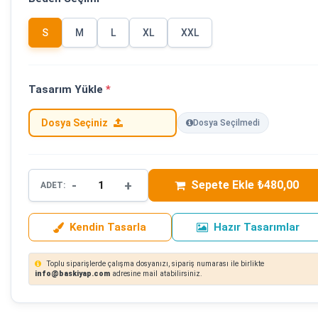
S
M
L
XL
XXL
Tasarım Yükle
*
Dosya Seçiniz
Dosya Seçilmedi
-
+
Sepete Ekle ₺480,00
ADET:
Kendin Tasarla
Hazır Tasarımlar
Toplu siparişlerde çalışma dosyanızı, sipariş numarası ile birlikte
info@baskiyap.com
adresine mail atabilirsiniz.