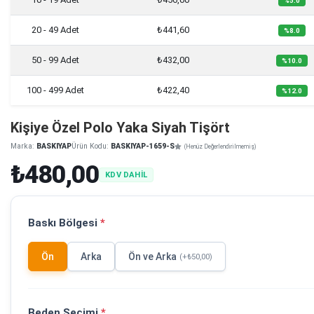
%5.0
20 - 49 Adet
₺441,60
%8.0
50 - 99 Adet
₺432,00
%10.0
100 - 499 Adet
₺422,40
%12.0
Kişiye Özel Polo Yaka Siyah Tişört
Marka:
BASKIYAP
Ürün Kodu:
BASKIYAP-1659-S
(Henüz Değerlendirilmemiş)
₺480,00
KDV DAHİL
Baskı Bölgesi
*
Ön
Arka
Ön ve Arka
(+₺50,00)
Beden Seçimi
*