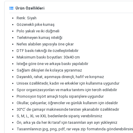
Ürün Özellikleri
Renk: Siyah
Gözenekli pike kumaş
Polo yakalı ve iki düğmeli
Terletmeyen kumaş niteliği
Nefes alabilen yapısıyla öne çıkar
DTF baskı tekniği ile özelleştirilebilir
Maksimum baskı boyutları: 30x40 cm
İsteğe göre öne ve arkaya baskı yapılabilir
Sağlam dikişleri ile kolayca yıpranmaz
Dayanıklı, rahat, aşınmaya dirençli, hafif ve kırışmaz
Unisex özelliktedir, kadın ve erkekler için kullanıma uygundur
Spor organizasyonları ve marka tanıtımı için tercih edilebilir
Promosyon tişört amaçlı toplu siparişlere uygundur
Okullar, çalışanlar, öğrenciler ve günlük kullanım için idealdir
30°C’ de çamaşır makinesinde tersten yıkanabilir özelliktedir
S, M, L, XL ve XXL bedenlerde sipariş verebilirsiniz
Ön, arka ya da her iki taraf için tasarımları ayrı ayrı yükleyiniz
Tasarımlarınızı jpg, png, pdf, rar veya zip formatında gönderebilirsin