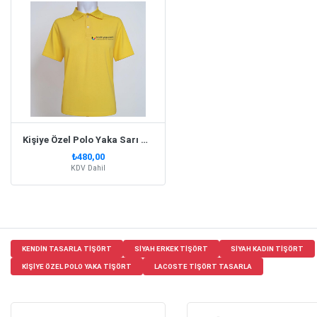
Kişiye Özel Polo Yaka Sarı Tişört
₺480,00
KDV Dahil
KENDIN TASARLA TIŞÖRT
SIYAH ERKEK TIŞÖRT
SIYAH KADIN TIŞÖRT
KIŞIYE ÖZEL POLO YAKA TIŞÖRT
LACOSTE TIŞÖRT TASARLA