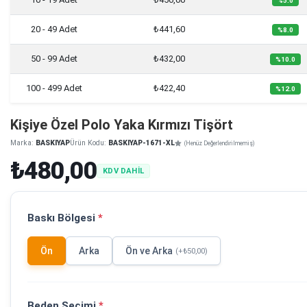
%5.0
20 - 49 Adet
₺441,60
%8.0
50 - 99 Adet
₺432,00
%10.0
100 - 499 Adet
₺422,40
%12.0
Kişiye Özel Polo Yaka Kırmızı Tişört
Marka:
BASKIYAP
Ürün Kodu:
BASKIYAP-1671-XL
(Henüz Değerlendirilmemiş)
₺480,00
KDV DAHİL
Baskı Bölgesi
*
Ön
Arka
Ön ve Arka
(+₺50,00)
Beden Seçimi
*