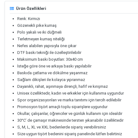
Ürün Özellikleri
Renk: Kırmızı
Gözenekli pike kumaş
Polo yakalı ve iki düğmeli
Terletmeyen kumaş niteliği
Nefes alabilen yapısıyla öne çıkar
DTF baskı tekniği ile özelleştirilebilir
Maksimum baskı boyutları: 30x40 cm
İsteğe göre öne ve arkaya baskı yapılabilir
Baskıda çatlama ve dökülme yaşanmaz
Sağlam dikişleri ile kolayca yıpranmaz
Dayanıklı, rahat, aşınmaya dirençli, hafif ve kırışmaz
Unisex özelliktedir, kadın ve erkekler için kullanıma uygundur
Spor organizasyonları ve marka tanıtımı için tercih edilebilir
Promosyon tişört amaçlı toplu siparişlere uygundur
Okullar, çalışanlar, öğrenciler ve günlük kullanım için idealdir
30°C’ de çamaşır makinesinde tersten yıkanabilir özelliktedir
S, M, L, XL ve XXL bedenlerde sipariş verebilirsiniz
Size uygun tişört bedenini sipariş panelinde lütfen belirtiniz