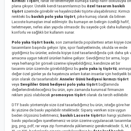
Kırmızı Tişört
, rahat ve terletmeyen kumaşa sahip hafif dokusuyla ö
plana çıkıyor. Üstelik kendi tasarımlarınızı bu
özel tasarım baskılı
tişört
üzerinde görebilir ve hayalinizdeki tişörte ulaşabilirsiniz. Kırmızı
renkteki bu
baskılı polo yaka tişört
, pike kumaş olarak da bilinen
Lacoste kumaştan imal edilmiştir. Bu kumaşın en belirgin özelliği hafif,
terletmeyen, nefes alan yapıda olmasıdır. Bu sayede çok daha kullanışlı
konforlu ve sağlıklı bir kullanım sunar.
Polo yaka tişört baskı
, son zamanlarda popülaritesi artan kişiye öze
tasarımların başında geliyor. İşte, spor faaliyetlerinde, okulda ve evde
giydiğimiz bu ürünler, aslında kişiye özel tasarlandığında çok daha şık 
amacına uygun tekstil ürünleri haline geliyor. Sevdiğimiz bir arma, logo
veya herhangi bir görseli üzerine işleyebildiğiniz, kendinize ait bir
tasarımı ürün üzerinde görebildiğiniz bu
polo yaka iş tişörtü
, anmay
değer özel günler ya da hayatınıza anlam katan insanlar için hediyelik bi
ürün olarak da tasarlanabilir.
Anneler Günü hediyesi kırmızı tişört
veya
Sevgililer Günü hediyesi polo yaka tişört
bağlamında
değerlendirebileceğiniz bu ürün, aynı zamanda kurumsal firmanızın
reklam yüzü olabilecek
promosyon tişört
olarak da tercih edilebilir.
DTF baskı yöntemiyle size özel tasarladığımız bu ürün, isteğe göre her
iki yüzüne de baskı yapılabilir niteliktedir. Sipariş verirken size uygun
beden ölçüsünü belirtmeniz,
baskılı Lacoste tişört
ün hangi yüzlerin
baskı yapılacağını işaretlemeniz ve ürün üzerine uygulanacak tasarımlar
jpg, png, pdf, rar veya zip formatında yüklemeniz gerekmektedir. S, M, 