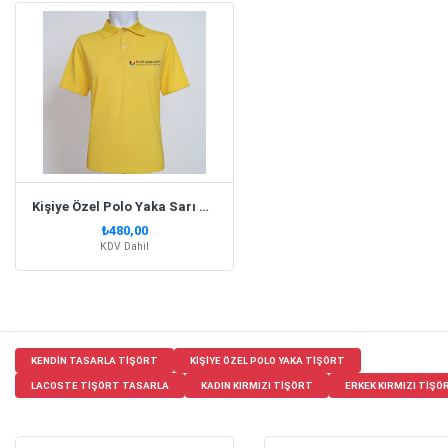
Kişiye Özel Polo Yaka Sarı Tişört
₺480,00
KDV Dahil
KENDIN TASARLA TIŞÖRT
KIŞIYE ÖZEL POLO YAKA TIŞÖRT
LACOSTE TIŞÖRT TASARLA
KADIN KIRMIZI TIŞÖRT
ERKEK KIRMIZI TIŞÖ