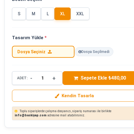
S
M
L
XL
XXL
Tasarım Yükle
*
Dosya Seçiniz
Dosya Seçilmedi
-
+
Sepete Ekle ₺480,00
ADET:
Kendin Tasarla
Toplu siparişlerde çalışma dosyanızı, sipariş numarası ile birlikte
info@baskiyap.com
adresine mail atabilirsiniz.