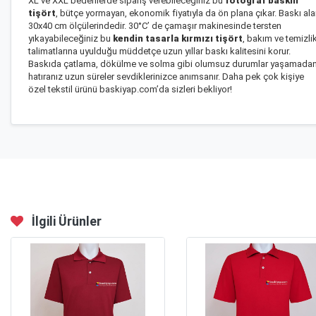
XL ve XXL bedenlerde sipariş verebileceğiniz bu
fotoğraf baskılı
tişört
, bütçe yormayan, ekonomik fiyatıyla da ön plana çıkar. Baskı ala
30x40 cm ölçülerindedir. 30°C’ de çamaşır makinesinde tersten
yıkayabileceğiniz bu
kendin tasarla kırmızı tişört
, bakım ve temizli
talimatlarına uyulduğu müddetçe uzun yıllar baskı kalitesini korur.
Baskıda çatlama, dökülme ve solma gibi olumsuz durumlar yaşamada
hatıranız uzun süreler sevdiklerinizce anımsanır. Daha pek çok
kişiye
özel tekstil ürünü
baskiyap.com’da sizleri bekliyor!
İlgili Ürünler