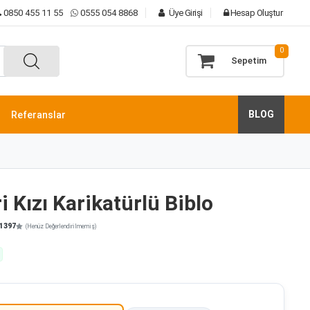
0850 455 11 55
0555 054 8868
Üye Girişi
Hesap Oluştur
0
Sepetim
BLOG
Referanslar
i Kızı Karikatürlü Biblo
1397
(Henüz Değerlendirilmemiş)