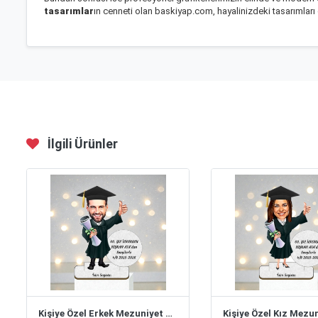
tasarımlar
ın cenneti olan baskiyap.com, hayalinizdeki tasarımları
İlgili Ürünler
Kişiye Özel Erkek Mezuniyet Karikatürlü Biblo- Model 1