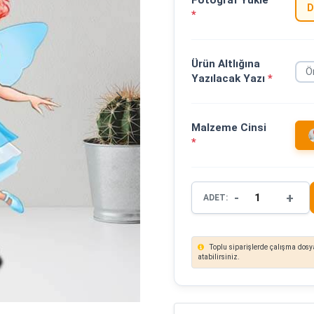
Fotoğraf Yükle
D
*
Ürün Altlığına
Yazılacak Yazı
*
Malzeme Cinsi
*
-
+
ADET:
Toplu siparişlerde çalışma dosya
atabilirsiniz.