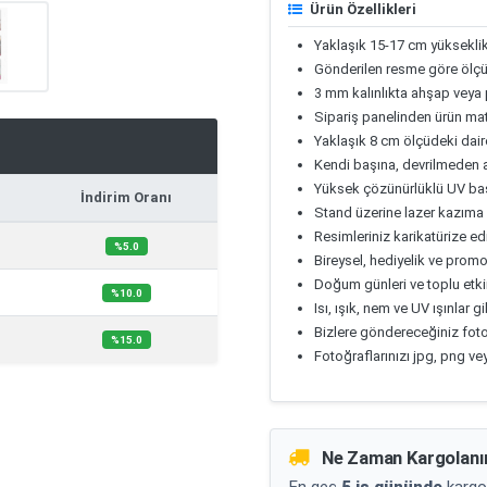
Ürün Özellikleri
Yaklaşık 15-17 cm yükseklik
Gönderilen resme göre ölçül
3 mm kalınlıkta ahşap veya
Sipariş panelinden ürün ma
Yaklaşık 8 cm ölçüdeki daires
Kendi başına, devrilmeden 
Yüksek çözünürlüklü UV bask
İndirim Oranı
Stand üzerine lazer kazıma y
Resimleriniz karikatürize ed
%5.0
Bireysel, hediyelik ve prom
Doğum günleri ve toplu etkinli
%10.0
Isı, ışık, nem ve UV ışınlar 
Bizlere göndereceğiniz foto
%15.0
Fotoğraflarınızı jpg, png ve
Ne Zaman Kargolanı