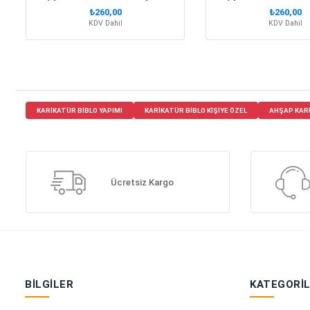
₺260,00
₺260,00
KDV Dahil
KDV Dahil
KARIKATÜR BIBLO YAPIMI
KARIKATÜR BIBLO KIŞIYE ÖZEL
AHŞAP KAR
Ücretsiz Kargo
BILGILER
KATEGORI