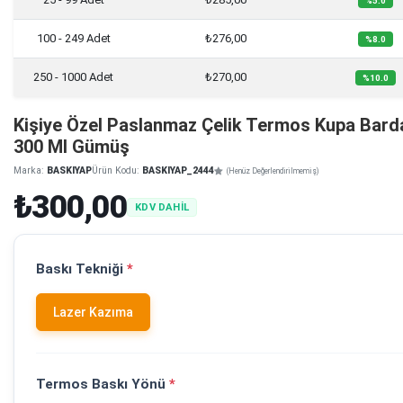
%5.0
100 - 249 Adet
₺276,00
%8.0
250 - 1000 Adet
₺270,00
%10.0
Kişiye Özel Paslanmaz Çelik Termos Kupa Bard
300 Ml Gümüş
Marka:
BASKIYAP
Ürün Kodu:
BASKIYAP_2444
(Henüz Değerlendirilmemiş)
₺300,00
KDV DAHİL
Baskı Tekniği
*
Lazer Kazıma
Termos Baskı Yönü
*