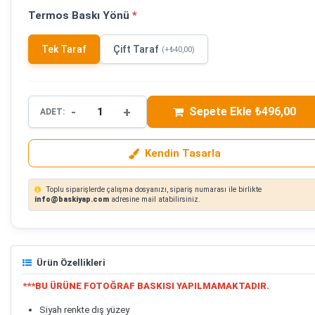
Termos Baskı Yönü
*
Tek Taraf
Çift Taraf
(+₺40,00)
-
+
Sepete Ekle ₺496,00
ADET:
Kendin Tasarla
Toplu siparişlerde çalışma dosyanızı, sipariş numarası ile birlikte
info@baskiyap.com
adresine mail atabilirsiniz.
Ürün Özellikleri
***BU ÜRÜNE FOTOĞRAF BASKISI YAPILMAMAKTADIR.
Siyah renkte dış yüzey