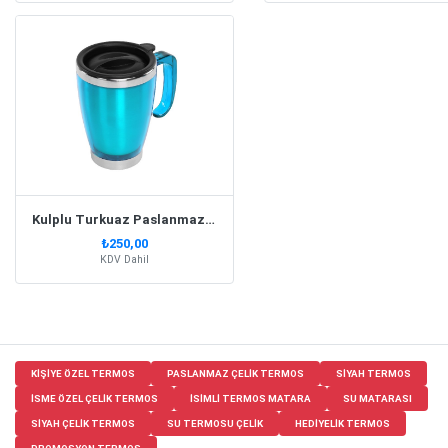
Kulplu Turkuaz Paslanmaz Çelik Termos Kupa – 415 Ml
₺250,00
KDV Dahil
KIŞIYE ÖZEL TERMOS
PASLANMAZ ÇELIK TERMOS
SIYAH TERMOS
ISME ÖZEL ÇELIK TERMOS
ISIMLI TERMOS MATARA
SU MATARASI
SIYAH ÇELIK TERMOS
SU TERMOSU ÇELIK
HEDIYELIK TERMOS