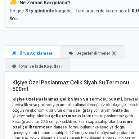
Ne Zaman Kargolanır?
0,0
En geç
3 iş gününde
kargoda.
Tüm ürünlerde kargo ücreti
₺
'dir.
Ürün Açıklaması
Değerlendirmeler (0)
İptal ve İade Koşulları
Kişiye Özel Paslanmaz Çelik Siyah Su Termosu
500ml
Kişiye Özel Paslanmaz Çelik Siyah Su Termosu 500 ml
, bireysel,
hediyelik veya promosyon amaçlı kullanabileceğiniz oldukça şık, esteti
özgün ve ekonomik bir ürün olma özelliği taşıyor. Siyah renkte dış
yüzeye sahip olan bu
çelik termos
un krom renkte paslanmaz çelik
kapağı bulunur. 27,5 cm yükseklik ve 7 cm çapa sahip olan bu
isme
özel çelik termos
un dairesel formu bulunur ve aşağıya doğru
genişleyen bir tasarıma sahiptir. 22 cm çevresel ölçüye sahip olan bu
ürün, pek çok kullanım alanında yeterli bir kullanım sunmak için 500 ml