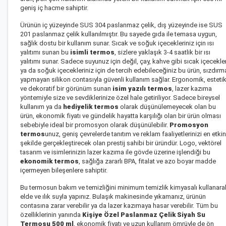
geniş iç hacme sahiptir.
Ürünün iç yüzeyinde SUS 304 paslanmaz çelik, dış yüzeyinde ise SUS
201 paslanmaz çelik kullanılmıştır. Bu sayede gıda ile temasa uygun,
sağlık dostu bir kullanım sunar. Sıcak ve soğuk içecekleriniz için ısı
yalıtımı sunan bu
isimli termos
, sizlere yaklaşık 3-4 saatlik bir ısı
yalıtımı sunar. Sadece suyunuz için değil, çay, kahve gibi sıcak içecekle
ya da soğuk içecekleriniz için de tercih edebileceğiniz bu ürün, sızdırm
yapmayan silikon contasıyla güvenli kullanım sağlar. Ergonomik, esteti
ve dekoratif bir görünüm sunan
isim yazılı termos
, lazer kazıma
yöntemiyle size ve sevdiklerinize özel hale getiriliyor. Sadece bireysel
kullanım ya da
hediyelik termos
olarak düşünülemeyecek olan bu
ürün, ekonomik fiyatı ve gündelik hayatta karşılığı olan bir ürün olması
sebebiyle ideal bir promosyon olarak düşünülebilir.
Promosyon
termos
unuz, geniş çevrelerde tanıtım ve reklam faaliyetlerinizi en etkin
şekilde gerçekleştirecek olan prestij sahibi bir üründür. Logo, vektörel
tasarım ve isimlerinizin lazer kazıma ile gövde üzerine işlendiği bu
ekonomik termos
, sağlığa zararlı BPA, fitalat ve azo boyar madde
içermeyen bileşenlere sahiptir.
Bu termosun bakım ve temizliğini minimum temizlik kimyasalı kullanara
elde ve ılık suyla yapınız. Bulaşık makinesinde yıkamanız, ürünün
contasına zarar verebilir ya da lazer kazımaya hasar verebilir. Tüm bu
özelliklerinin yanında
Kişiye Özel Paslanmaz Çelik Siyah Su
Termosu 500 ml
, ekonomik fiyatı ve uzun kullanım ömrüyle de ön