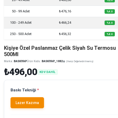
%2.0
50 - 99 Adet
₺476,16
%4.0
100 - 249 Adet
₺466,24
%6.0
250 - 500 Adet
₺456,32
%8.0
Kişiye Özel Paslanmaz Çelik Siyah Su Termosu
500Ml
Marka:
BASKIYAP
Ürün Kodu:
BASKIYAP_1882
(Henüz Değerlendirilmemiş)
₺496,00
KDV DAHİL
Baskı Tekniği
*
Lazer Kazıma