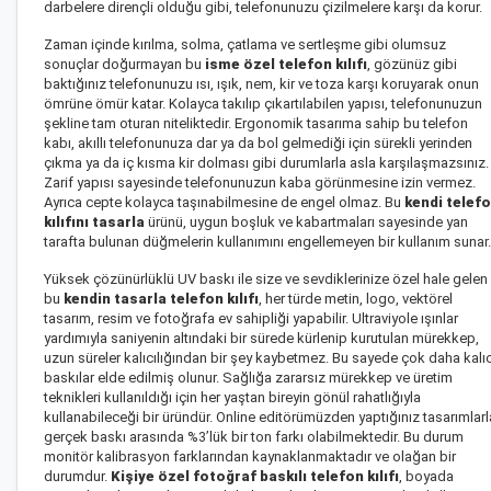
darbelere dirençli olduğu gibi, telefonunuzu çizilmelere karşı da korur.
Zaman içinde kırılma, solma, çatlama ve sertleşme gibi olumsuz
sonuçlar doğurmayan bu
isme özel telefon kılıfı
, gözünüz gibi
baktığınız telefonunuzu ısı, ışık, nem, kir ve toza karşı koruyarak onun
ömrüne ömür katar. Kolayca takılıp çıkartılabilen yapısı, telefonunuzun
şekline tam oturan niteliktedir. Ergonomik tasarıma sahip bu telefon
kabı, akıllı telefonunuza dar ya da bol gelmediği için sürekli yerinden
çıkma ya da iç kısma kir dolması gibi durumlarla asla karşılaşmazsınız.
Zarif yapısı sayesinde telefonunuzun kaba görünmesine izin vermez.
Ayrıca cepte kolayca taşınabilmesine de engel olmaz. Bu
kendi telef
kılıfını tasarla
ürünü, uygun boşluk ve kabartmaları sayesinde yan
tarafta bulunan düğmelerin kullanımını engellemeyen bir kullanım sunar.
Yüksek çözünürlüklü UV baskı ile size ve sevdiklerinize özel hale gelen
bu
kendin tasarla telefon kılıfı
, her türde metin, logo, vektörel
tasarım, resim ve fotoğrafa ev sahipliği yapabilir. Ultraviyole ışınlar
yardımıyla saniyenin altındaki bir sürede kürlenip kurutulan mürekkep,
uzun süreler kalıcılığından bir şey kaybetmez. Bu sayede çok daha kalıc
baskılar elde edilmiş olunur. Sağlığa zararsız mürekkep ve üretim
teknikleri kullanıldığı için her yaştan bireyin gönül rahatlığıyla
kullanabileceği bir üründür. Online editörümüzden yaptığınız tasarımlarl
gerçek baskı arasında %3’lük bir ton farkı olabilmektedir. Bu durum
monitör kalibrasyon farklarından kaynaklanmaktadır ve olağan bir
durumdur.
Kişiye özel
fotoğraf baskılı telefon kılıfı
, boyada