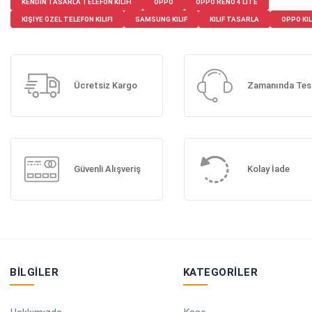
KENDIN TASARLA TELEFON KILIFI
OPPO
OPPO RENO 4 LITE
KIŞIYE ÖZEL TELEFON KILIFI
SAMSUNG KILIF
KILIF TASARLA
OPPO KIL
Ücretsiz Kargo
Zamanında Tes
Güvenli Alışveriş
Kolay İade
BILGILER
KATEGORILER