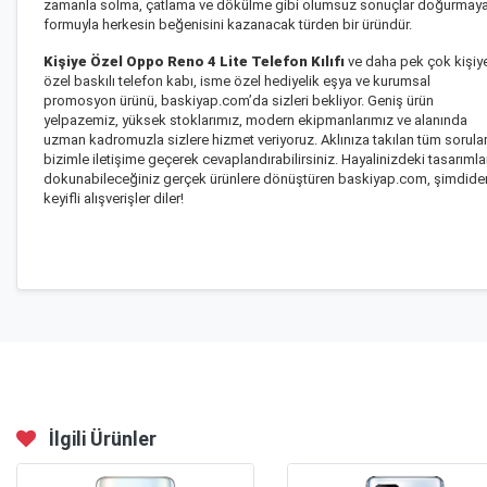
zamanla solma, çatlama ve dökülme gibi olumsuz sonuçlar doğurmay
formuyla herkesin beğenisini kazanacak türden bir üründür.
Kişiye Özel Oppo Reno 4 Lite Telefon Kılıfı
ve daha pek çok kişiy
özel baskılı telefon kabı, isme özel hediyelik eşya ve kurumsal
promosyon ürünü, baskiyap.com’da sizleri bekliyor. Geniş ürün
yelpazemiz, yüksek stoklarımız, modern ekipmanlarımız ve alanında
uzman kadromuzla sizlere hizmet veriyoruz. Aklınıza takılan tüm sorular
bizimle iletişime geçerek cevaplandırabilirsiniz. Hayalinizdeki tasarımla
dokunabileceğiniz gerçek ürünlere dönüştüren baskiyap.com, şimdide
keyifli alışverişler diler!
İlgili Ürünler