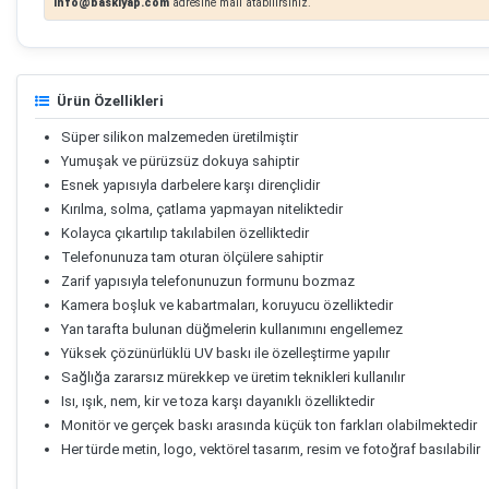
info@baskiyap.com
adresine mail atabilirsiniz.
Ürün Özellikleri
Süper silikon malzemeden üretilmiştir
Yumuşak ve pürüzsüz dokuya sahiptir
Esnek yapısıyla darbelere karşı dirençlidir
Kırılma, solma, çatlama yapmayan niteliktedir
Kolayca çıkartılıp takılabilen özelliktedir
Telefonunuza tam oturan ölçülere sahiptir
Zarif yapısıyla telefonunuzun formunu bozmaz
Kamera boşluk ve kabartmaları, koruyucu özelliktedir
Yan tarafta bulunan düğmelerin kullanımını engellemez
Yüksek çözünürlüklü UV baskı ile özelleştirme yapılır
Sağlığa zararsız mürekkep ve üretim teknikleri kullanılır
Isı, ışık, nem, kir ve toza karşı dayanıklı özelliktedir
Monitör ve gerçek baskı arasında küçük ton farkları olabilmektedir
Her türde metin, logo, vektörel tasarım, resim ve fotoğraf basılabilir