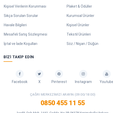
Kişisel Verilerin Korunması
Plaket & Ödüller
Sıkça Sorulan Sorular
Kurumsal Ürünler
Havale Bilgileri
Kişisel Ürünler
Mesafeli Satış Sözleşmesi
Tekstil Ürünleri
İptal ve İade Koşulları
Söz / Nişan / Düğün
BIZI TAKIP EDIN
Facebook
X
Pinterest
Instagram
Youtub
ÇAĞRI MERKEZIMIZI ARAYIN (09:00/18:00)
0850 455 11 55
İvedik Osb Mah. 1441. Cadde. No:3B 06378 Yenimahalle/Ankara