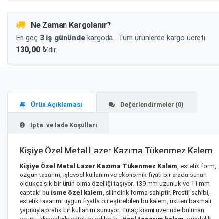
Ne Zaman Kargolanır?
En geç
3 iş gününde
kargoda.
Tüm ürünlerde kargo ücreti
130,00 ₺
'dir.
Ürün Açıklaması
Değerlendirmeler (0)
İptal ve İade Koşulları
Kişiye Özel Metal Lazer Kazıma Tükenmez Kalem
Kişiye Özel Metal Lazer Kazıma Tükenmez Kalem
, estetik form,
özgün tasarım, işlevsel kullanım ve ekonomik fiyatı bir arada sunan
oldukça şık bir ürün olma özelliği taşıyor. 139 mm uzunluk ve 11 mm
çaptaki bu
isme özel kalem
, silindirik forma sahiptir. Prestij sahibi,
estetik tasarımı uygun fiyatla birleştirebilen bu kalem, üstten basmalı
yapısıyla pratik bir kullanım sunuyor. Tutaç kısmı üzerinde bulunan
oyuntu desenlerle estetize edilen bu
özel tasarım kalem
, gündelik