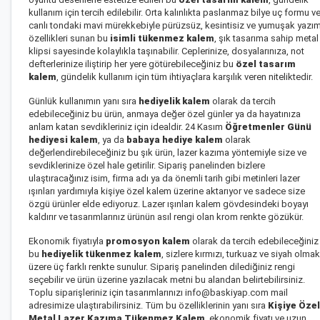
kullanım için tercih edilebilir. Orta kalınlıkta paslanmaz bilye uç formu v
canlı tondaki mavi mürekkebiyle pürüzsüz, kesintisiz ve yumuşak yazı
özellikleri sunan bu
isimli tükenmez kalem
, şık tasarıma sahip metal
klipsi sayesinde kolaylıkla taşınabilir. Ceplerinize, dosyalarınıza, not
defterlerinize iliştirip her yere götürebileceğiniz bu
özel tasarım
kalem
, gündelik kullanım için tüm ihtiyaçlara karşılık veren niteliktedir.
Günlük kullanımın yanı sıra
hediyelik kalem
olarak da tercih
edebileceğiniz bu ürün, anmaya değer özel günler ya da hayatınıza
anlam katan sevdikleriniz için idealdir. 24 Kasım
Öğretmenler Günü
hediyesi kalem
, ya da
babaya hediye kalem
olarak
değerlendirebileceğiniz bu şık ürün, lazer kazıma yöntemiyle size ve
sevdiklerinize özel hale getirilir. Sipariş panelinden bizlere
ulaştıracağınız isim, firma adı ya da önemli tarih gibi metinleri lazer
ışınları yardımıyla kişiye özel kalem üzerine aktarıyor ve sadece size
özgü ürünler elde ediyoruz. Lazer ışınları kalem gövdesindeki boyayı
kaldırır ve tasarımlarınız ürünün asıl rengi olan krom renkte gözükür.
Ekonomik fiyatıyla
promosyon kalem
olarak da tercih edebileceğiniz
bu
hediyelik tükenmez kalem
, sizlere kırmızı, turkuaz ve siyah olmak
üzere üç farklı renkte sunulur. Sipariş panelinden dilediğiniz rengi
seçebilir ve ürün üzerine yazılacak metni bu alandan belirtebilirsiniz.
Toplu siparişleriniz için tasarımlarınızı info@baskiyap.com mail
adresimize ulaştırabilirsiniz. Tüm bu özelliklerinin yanı sıra
Kişiye Özel
Metal Lazer Kazıma Tükenmez Kalem
, ekonomik fiyatı ve uzun