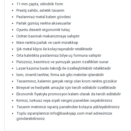
11 mm çapta, silindirik form
Prestij sahibi, estetik tasarım
Paslanmaz metal kalem gövdesi
Parlak gümüş renkte aksesuarlar
Oyuntu desenli ergonomik tutaç
Üstten basmalı mekanizmaya sahiptir
Mavi renkte parlak ve canlı mürekkep
Şık metal klipsi ile kolay taşınabilir niteliktedir
Orta kalınlıkta paslanmaz bilye uç formuna sahiptir
Pürüzsüz, kesintisiz ve yumuşak yazım özellikleri sunar
Lazer kazıma baskı tekniği ile özelleştirilebilir niteliktedir
İsim, önemli tarihler, firma adı gibi metinler işlenebilir
Tasarımınız, kalemin gerçek rengi olan krom renkte gözükür
Bireysel ve hediyelik amaçlar için tercih edilebilir özelliktedir
Ekonomik fiyatıyla promosyon kalem olarak da tercih edilebilir
Kırmızı, turkuaz veya siyah rengini panelden seçebilirsiniz
Tasarım metninizi sipariş panelinden kolayca yükleyebilirsiniz
Toplu siparişlerinizi
info@baskiyap.com
mail adresimize
gönderebilirsiniz