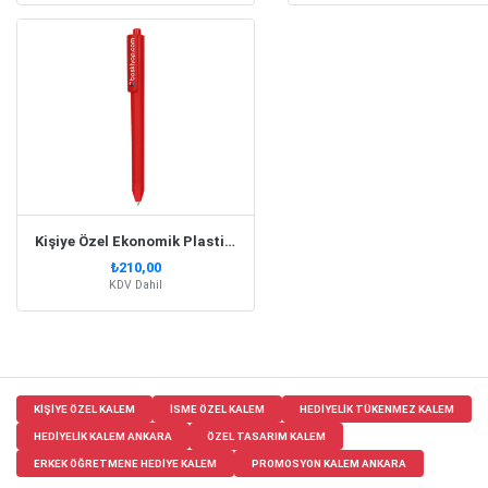
Kişiye Özel Ekonomik Plastik Kırmızı Kalem
₺210,00
KDV Dahil
KIŞIYE ÖZEL KALEM
ISME ÖZEL KALEM
HEDIYELIK TÜKENMEZ KALEM
HEDIYELIK KALEM ANKARA
ÖZEL TASARIM KALEM
ERKEK ÖĞRETMENE HEDIYE KALEM
PROMOSYON KALEM ANKARA