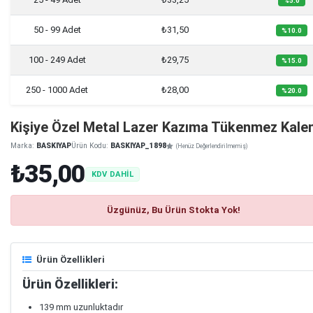
%5.0
50 - 99 Adet
₺31,50
%10.0
100 - 249 Adet
₺29,75
%15.0
250 - 1000 Adet
₺28,00
%20.0
Kişiye Özel Metal Lazer Kazıma Tükenmez Kal
Marka:
BASKIYAP
Ürün Kodu:
BASKIYAP_1898
(Henüz Değerlendirilmemiş)
₺35,00
KDV DAHİL
Üzgünüz, Bu Ürün Stokta Yok!
Ürün Özellikleri
Ürün Özellikleri:
139 mm uzunluktadır