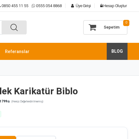
0850 455 11 55
0555 054 8868
Üye Girişi
Hesap Oluştur
0
Sepetim
BLOG
Referanslar
lek Karikatür Biblo
1799
(Henüz Değerlendirilmemiş)