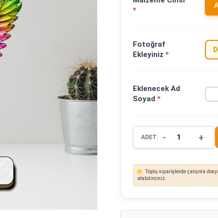
Malzeme Cinsi
A
*
Fotoğraf
D
Ekleyiniz
*
Eklenecek Ad
Soyad
*
-
+
ADET:
Toplu siparişlerde çalışma dosya
atabilirsiniz.