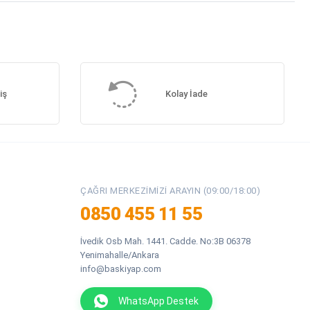
iş
Kolay İade
ÇAĞRI MERKEZIMIZI ARAYIN (09:00/18:00)
0850 455 11 55
İvedik Osb Mah. 1441. Cadde. No:3B 06378
Yenimahalle/Ankara
info@baskiyap.com
WhatsApp Destek