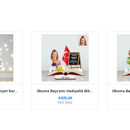
Kişiye Özel Kız Mezuniyet Karikatürlü Biblo- Model 1
Okuma Bayramı Hediyelik Biblo Kız Model 2
₺325,00
KDV Dahil