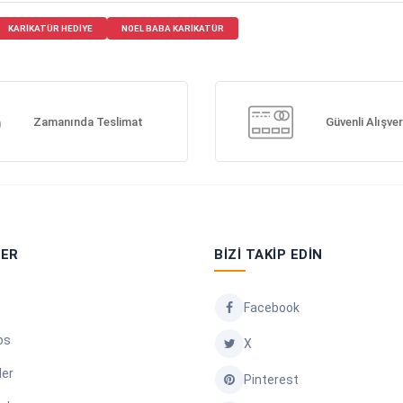
KARIKATÜR HEDIYE
NOEL BABA KARIKATÜR
Zamanında Teslimat
Güvenli Alışver
LER
BIZI TAKIP EDIN
Facebook
os
X
ler
Pinterest