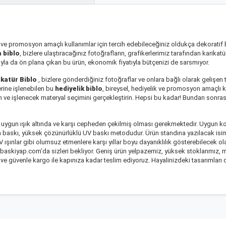
ik ve promosyon amaçlı kullanımlar için tercih edebileceğiniz oldukça dekoratif b
 biblo
, bizlere ulaştıracağınız fotoğrafların, grafikerlerimiz tarafından karikat
arıyla da ön plana çıkan bu ürün, ekonomik fiyatıyla bütçenizi de sarsmıyor.
ikatür Biblo
, bizlere gönderdiğiniz fotoğraflar ve onlara bağlı olarak gelişen 
erine işlenebilen bu
hediyelik biblo
, bireysel, hediyelik ve promosyon amaçlı k
in ve işlenecek materyal seçimini gerçekleştirin. Hepsi bu kadar! Bundan sonra
ın uygun ışık altında ve karşı cepheden çekilmiş olması gerekmektedir. Uygun k
lan baskı, yüksek çözünürlüklü UV baskı metodudur. Ürün standına yazılacak isi
UV ışınlar gibi olumsuz etmenlere karşı yıllar boyu dayanıklılık gösterebilecek ol
lo, baskiyap.com’da sizleri bekliyor. Geniş ürün yelpazemiz, yüksek stoklarımı
zlı ve güvenle kargo ile kapınıza kadar teslim ediyoruz. Hayalinizdeki tasarıml