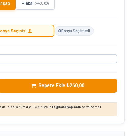
hşap
Pleksi
(+₺30,00)
osya Seçiniz
Dosya Seçilmedi
Sepete Ekle ₺260,00
nızı, sipariş numarası ile birlikte
info@baskiyap.com
adresine mail