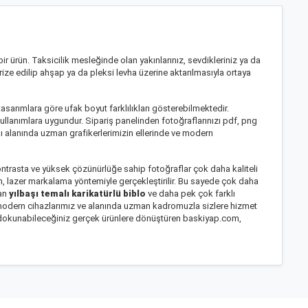
ir ürün. Taksicilik mesleğinde olan yakınlarınız, sevdikleriniz ya da
ürize edilip ahşap ya da pleksi levha üzerine aktarılmasıyla ortaya
tasarımlara göre ufak boyut farklılıkları gösterebilmektedir.
ullanımlara uygundur. Sipariş panelinden fotoğraflarınızı pdf, png
sı alanında uzman grafikerlerimizin ellerinde ve modern
ontrasta ve yüksek çözünürlüğe sahip fotoğraflar çok daha kaliteli
m, lazer markalama yöntemiyle gerçekleştirilir. Bu sayede çok daha
an
yılbaşı temalı karikatürlü biblo
ve daha pek çok farklı
z, modern cihazlarımız ve alanında uzman kadromuzla sizlere hizmet
arı dokunabileceğiniz gerçek ürünlere dönüştüren baskiyap.com,