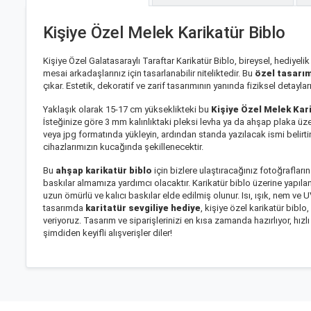
Kişiye Özel Melek Karikatür Biblo
Kişiye Özel Galatasaraylı Taraftar Karikatür Biblo, bireysel, hediyel
mesai arkadaşlarınız için tasarlanabilir niteliktedir. Bu
özel tasarım
çıkar. Estetik, dekoratif ve zarif tasarımının yanında fiziksel detayl
Yaklaşık olarak 15-17 cm yükseklikteki bu
Kişiye Özel Melek Kar
İsteğinize göre 3 mm kalınlıktaki pleksi levha ya da ahşap plaka üz
veya jpg formatında yükleyin, ardından standa yazılacak ismi belirt
cihazlarımızın kucağında şekillenecektir.
Bu
ahşap karikatür biblo
için bizlere ulaştıracağınız fotoğraflar
baskılar almamıza yardımcı olacaktır. Karikatür biblo üzerine yapı
uzun ömürlü ve kalıcı baskılar elde edilmiş olunur. Isı, ışık, nem ve 
tasarımda
karitatür sevgiliye hediye
, kişiye özel karikatür bib
veriyoruz. Tasarım ve siparişlerinizi en kısa zamanda hazırlıyor, hı
şimdiden keyifli alışverişler diler!