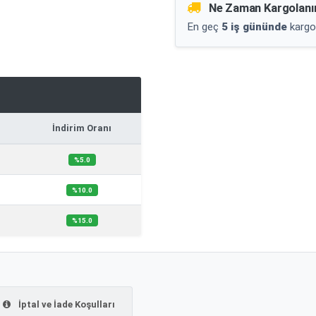
Ne Zaman Kargolanı
En geç
5 iş gününde
kargo
İndirim Oranı
%5.0
%10.0
%15.0
İptal ve İade Koşulları