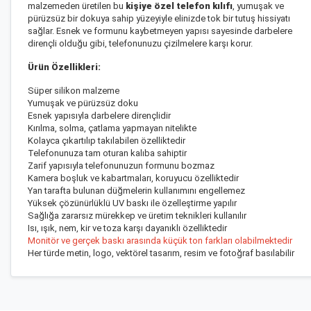
malzemeden üretilen bu
kişiye özel telefon kılıfı
, yumuşak ve
pürüzsüz bir dokuya sahip yüzeyiyle elinizde tok bir tutuş hissiyatı
sağlar. Esnek ve formunu kaybetmeyen yapısı sayesinde darbelere
dirençli olduğu gibi, telefonunuzu çizilmelere karşı korur.
Ürün Özellikleri:
Süper silikon malzeme
Yumuşak ve pürüzsüz doku
Esnek yapısıyla darbelere dirençlidir
Kırılma, solma, çatlama yapmayan nitelikte
Kolayca çıkartılıp takılabilen özelliktedir
Telefonunuza tam oturan kalıba sahiptir
Zarif yapısıyla telefonunuzun formunu bozmaz
Kamera boşluk ve kabartmaları, koruyucu özelliktedir
Yan tarafta bulunan düğmelerin kullanımını engellemez
Yüksek çözünürlüklü UV baskı ile özelleştirme yapılır
Sağlığa zararsız mürekkep ve üretim teknikleri kullanılır
Isı, ışık, nem, kir ve toza karşı dayanıklı özelliktedir
Monitör ve gerçek baskı arasında küçük ton farkları olabilmektedir
Her türde metin, logo, vektörel tasarım, resim ve fotoğraf basılabilir