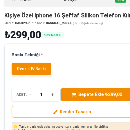
%5.0
Kişiye Özel Iphone 16 Şeffaf Silikon Telefon Kılı
Marka:
BASKIYAP
Ürün Kodu:
BASKIYAP_2300
(Henüz Değerlendirilmemiş)
₺299,00
KDV DAHİL
Baskı Tekniği
*
Renkli UV Baskı
-
+
Sepete Ekle ₺299,00
ADET:
Kendin Tasarla
Toplu siparişlerde çalışma dosyanızı, sipariş numarası ile birlikte