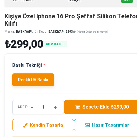
%5.0
Kişiye Özel Iphone 16 Pro Şeffaf Silikon Telefo
Kılıfı
Marka:
BASKIYAP
Ürün Kodu:
BASKIYAP_2293
(Henüz Değerlendirilmemiş)
₺299,00
KDV DAHİL
Baskı Tekniği
*
Renkli UV Baskı
-
+
Sepete Ekle ₺299,00
ADET:
Kendin Tasarla
Hazır Tasarımlar