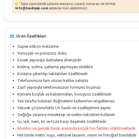
Toplu siparişlerde çalışma dosyanızı, sipariş numarası ile birlikte
info@baskiyap.com
adresine mail atabilirsiniz.
Ürün Özellikleri
Süper silikon malzeme
Yumuşak ve pürüzsüz doku
Esnek yapısıyla darbelere dirençlidir
Kırılma, solma, çatlama yapmayan nitelikte
Kolayca çıkartılıp takılabilen özelliktedir
Telefonunuza tam oturan kalıba sahiptir
Zarif yapısıyla telefonunuzun formunu bozmaz
Kamera boşluk ve kabartmaları, koruyucu özelliktedir
Yan tarafta bulunan düğmelerin kullanımını engellemez
Yüksek çözünürlüklü UV baskı ile özelleştirme yapılır
Sağlığa zararsız mürekkep ve üretim teknikleri kullanılır
Isı, ışık, nem, kir ve toza karşı dayanıklı özelliktedir
Monitör ve gerçek baskı arasında küçük ton farkları olabilmektedir
Her türde metin, logo, vektörel tasarım, resim ve fotoğraf basılabilir