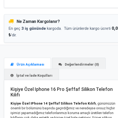
Ne Zaman Kargolanır?
0,0
En geç
3 iş gününde
kargoda.
Tüm ürünlerde kargo ücreti
₺
'dir.
Ürün Açıklaması
Değerlendirmeler (0)
İptal ve İade Koşulları
Kişiye Özel Iphone 16 Pro Şeffaf Silikon Telefon
Kılıfı
Kişiye Özel IPhone 14 Şeffaf Silikon Telefon Kılıfı
, günümüzün
önemli bir bölümünü başında geçirdiğimiz ve neredeyse onsuz hiçbir
işimizi yapamadığımız telefonlarımızı koruma amaçlı üretilen telefon
kılıflarını çok daha estetik ve kişiye özel hale getiriyor. Süper silikon