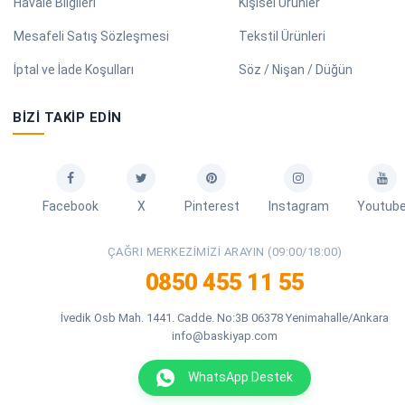
Havale Bilgileri
Kişisel Ürünler
Mesafeli Satış Sözleşmesi
Tekstil Ürünleri
İptal ve İade Koşulları
Söz / Nişan / Düğün
BIZI TAKIP EDIN
Facebook
X
Pinterest
Instagram
Youtub
ÇAĞRI MERKEZIMIZI ARAYIN (09:00/18:00)
0850 455 11 55
İvedik Osb Mah. 1441. Cadde. No:3B 06378 Yenimahalle/Ankara
info@baskiyap.com
WhatsApp Destek