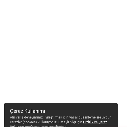
Çerez Kullanımı
Alışveriş deneyiminizi iyileştirmek için yasal düzenlemelere uygun
çerezler (cookies) kullanıyoruz. Detaylı bilgi için
Gizlilik ve Çerez