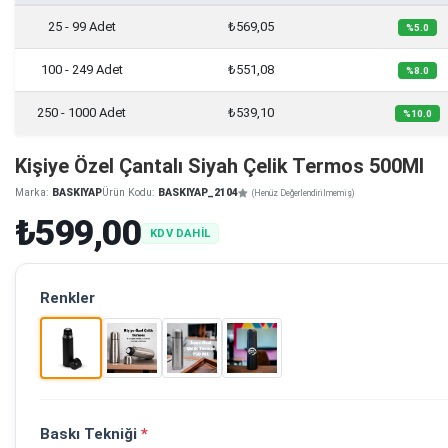
25 - 99 Adet
₺569,05
%5.0
100 - 249 Adet
₺551,08
%8.0
250 - 1000 Adet
₺539,10
%10.0
Kişiye Özel Çantalı Siyah Çelik Termos 500Ml
Marka:
BASKIYAP
Ürün Kodu:
BASKIYAP_2104
(Henüz Değerlendirilmemiş)
₺599,00
KDV DAHİL
Renkler
Baskı Tekniği
*