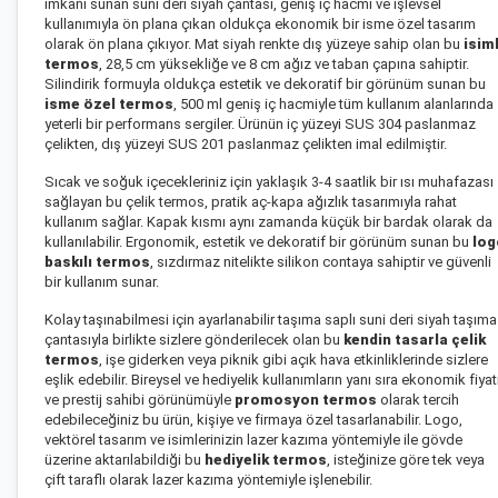
imkânı sunan suni deri siyah çantası, geniş iç hacmi ve işlevsel
kullanımıyla ön plana çıkan oldukça ekonomik bir isme özel tasarım
olarak ön plana çıkıyor. Mat siyah renkte dış yüzeye sahip olan bu
isiml
termos
, 28,5 cm yüksekliğe ve 8 cm ağız ve taban çapına sahiptir.
Silindirik formuyla oldukça estetik ve dekoratif bir görünüm sunan bu
isme özel termos
, 500 ml geniş iç hacmiyle tüm kullanım alanlarında
yeterli bir performans sergiler. Ürünün iç yüzeyi SUS 304 paslanmaz
çelikten, dış yüzeyi SUS 201 paslanmaz çelikten imal edilmiştir.
Sıcak ve soğuk içecekleriniz için yaklaşık 3-4 saatlik bir ısı muhafazası
sağlayan bu çelik termos, pratik aç-kapa ağızlık tasarımıyla rahat
kullanım sağlar. Kapak kısmı aynı zamanda küçük bir bardak olarak da
kullanılabilir. Ergonomik, estetik ve dekoratif bir görünüm sunan bu
log
baskılı termos
, sızdırmaz nitelikte silikon contaya sahiptir ve güvenli
bir kullanım sunar.
Kolay taşınabilmesi için ayarlanabilir taşıma saplı suni deri siyah taşıma
çantasıyla birlikte sizlere gönderilecek olan bu
kendin tasarla çelik
termos
, işe giderken veya piknik gibi açık hava etkinliklerinde sizlere
eşlik edebilir. Bireysel ve hediyelik kullanımların yanı sıra ekonomik fiyat
ve prestij sahibi görünümüyle
promosyon termos
olarak tercih
edebileceğiniz bu ürün, kişiye ve firmaya özel tasarlanabilir. Logo,
vektörel tasarım ve isimlerinizin lazer kazıma yöntemiyle ile gövde
üzerine aktarılabildiği bu
hediyelik termos
, isteğinize göre tek veya
çift taraflı olarak lazer kazıma yöntemiyle işlenebilir.