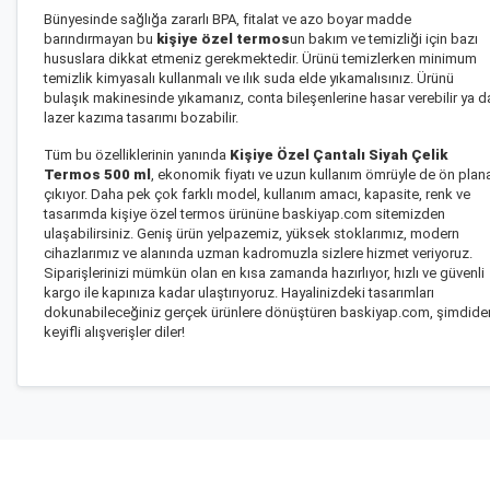
Bünyesinde sağlığa zararlı BPA, fitalat ve azo boyar madde
barındırmayan bu
kişiye özel termos
un bakım ve temizliği için bazı
hususlara dikkat etmeniz gerekmektedir. Ürünü temizlerken minimum
temizlik kimyasalı kullanmalı ve ılık suda elde yıkamalısınız. Ürünü
bulaşık makinesinde yıkamanız, conta bileşenlerine hasar verebilir ya d
lazer kazıma tasarımı bozabilir.
Tüm bu özelliklerinin yanında
Kişiye Özel Çantalı Siyah Çelik
Termos 500 ml
, ekonomik fiyatı ve uzun kullanım ömrüyle de ön plan
çıkıyor. Daha pek çok farklı model, kullanım amacı, kapasite, renk ve
tasarımda kişiye özel termos ürününe baskiyap.com sitemizden
ulaşabilirsiniz. Geniş ürün yelpazemiz, yüksek stoklarımız, modern
cihazlarımız ve alanında uzman kadromuzla sizlere hizmet veriyoruz.
Siparişlerinizi mümkün olan en kısa zamanda hazırlıyor, hızlı ve güvenli
kargo ile kapınıza kadar ulaştırıyoruz. Hayalinizdeki tasarımları
dokunabileceğiniz gerçek ürünlere dönüştüren baskiyap.com, şimdide
keyifli alışverişler diler!