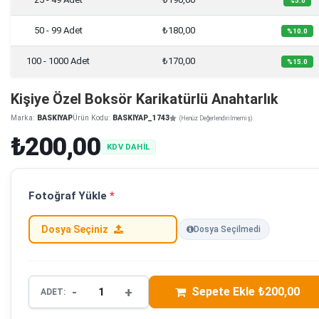
%5.0
50 - 99 Adet
₺180,00
%10.0
100 - 1000 Adet
₺170,00
%15.0
Kişiye Özel Boksör Karikatürlü Anahtarlık
Marka:
BASKIYAP
Ürün Kodu:
BASKIYAP_1743
(Henüz Değerlendirilmemiş)
₺200,00
KDV DAHİL
Fotoğraf Yükle
*
Dosya Seçiniz
Dosya Seçilmedi
-
+
Sepete Ekle ₺200,00
ADET: