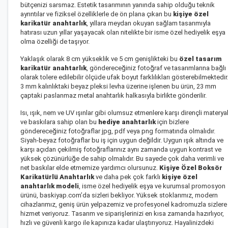
bütçenizi sarsmaz. Estetik tasarımının yanında sahip olduğu teknik
ayrıntılar ve fiziksel özelliklerle de ön plana çıkan bu
kişiye özel
karikatür anahtarlık
, yıllara meydan okuyan sağlam tasarımıyla
hatırası uzun yıllar yaşayacak olan nitelikte bir isme özel hediyelik eşya
olma özelliği de taşıyor.
Yaklaşık olarak 8 cm yükseklik ve 5 cm genişlikteki bu
özel tasarım
karikatür anahtarlık
, göndereceğiniz fotoğraf ve tasarımlarına bağlı
olarak tolere edilebilir ölçüde ufak boyut farklılıkları gösterebilmektedir
3 mm kalınlıktaki beyaz pleksi levha üzerine işlenen bu ürün, 23 mm
çaptaki paslanmaz metal anahtarlık halkasıyla birlikte gönderilir.
Isı, ışık, nem ve UV ışınlar gibi olumsuz etmenlere karşı dirençli materya
ve baskılara sahip olan bu
hediye anahtarlık
için bizlere
göndereceğiniz fotoğraflar jpg, pdf veya png formatında olmalıdır.
Siyah-beyaz fotoğraflar bu iş için uygun değildir. Uygun ışık altında ve
karşı açıdan çekilmiş fotoğraflarınız aynı zamanda uygun kontrast ve
yüksek çözünürlüğe de sahip olmalıdır. Bu sayede çok daha verimli ve
net baskılar elde etmemize yardımcı olursunuz.
Kişiye Özel Boksör
Karikatürlü Anahtarlık
ve daha pek çok farklı
kişiye özel
anahtarlık modeli
, isme özel hediyelik eşya ve kurumsal promosyon
ürünü, baskiyap.com’da sizleri bekliyor. Yüksek stoklarımız, modern
cihazlarımız, geniş ürün yelpazemiz ve profesyonel kadromuzla sizlere
hizmet veriyoruz. Tasarım ve siparişlerinizi en kısa zamanda hazırlıyor,
hızlı ve güvenli kargo ile kapınıza kadar ulaştırıyoruz. Hayalinizdeki