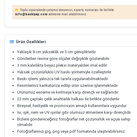
Toplu siparişlerde çalışma dosyanızı, sipariş numarası ile birlikte
info@baskiyap.com
adresine mail atabilirsiniz.
Ürün Özellikleri
Yaklaşık 8 cm yükseklik ve 5 cm genişliktedir
Gönderilen resme göre ölçüler değişiklik gösterebilir
3 mm kalınlıkta beyaz pleksi materyalden imal edilir
Yüksek çözünürlüklü UV baskı yöntemiyle özelleştirilir
Baskı işlemi yalnızca tek tarafa uygulanabilmektedir
Resimleriniz karikatürize edilip ürün üzerine işlenmektedir
Ürünümüz esneme ve kırılmaya karşı dirençli ve sağlamdır
23 mm çaptaki çelik anahtarlık halkası ile birlikte gönderilir
Bireysel, hediyelik ve promosyon amaçlı kullanımlara uygundur
Isı, ışık, nem ve UV ışınlar gibi olumsuz etmenlere karşı dirençlidir
Bizlere göndereceğiniz fotoğraflar net çözünürlük ve açıya sahip
olmalıdır
Fotoğraflarınızı jpg, png veya pdf formatında ulaştırabilirsiniz