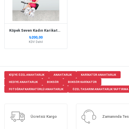
Köpek Seven Kadın Karikatür Biblo Anahtarlık
₺200,00
KDV Dahil
KIŞIYE ÖZEL ANAHTARLIK
ANAHTARLIK
KARIKATÜR ANAHTARLIK
HEDIYE ANAHTARLIK
BOKSÖR
BOKSÖR KARIKATÜR
FOTOĞRAF KARIKATÜRLÜ ANAHTARLIK
ÖZEL TASARIM ANAHTARLIK YAPTIRMA
Ücretsiz Kargo
Zamanında Tes