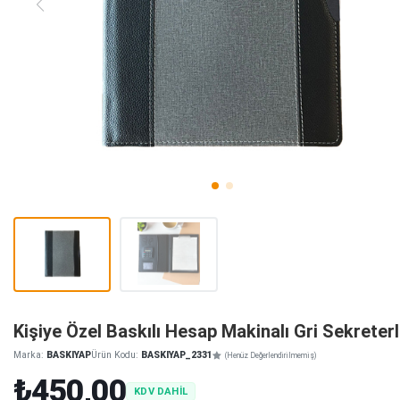
Kişiye Özel Baskılı Hesap Makinalı Gri Sekreterl
Marka:
BASKIYAP
Ürün Kodu:
BASKIYAP_2331
(Henüz Değerlendirilmemiş)
₺450,00
KDV DAHİL