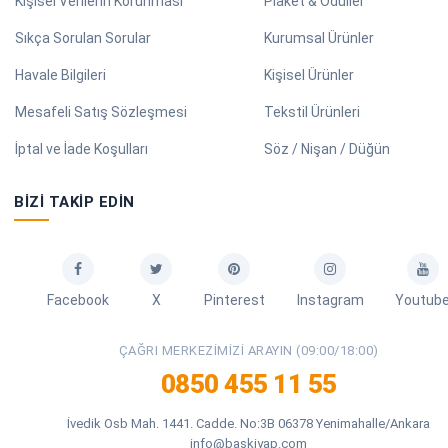
Kişisel Verilerin Korunması
Plaket & Ödüller
Sıkça Sorulan Sorular
Kurumsal Ürünler
Havale Bilgileri
Kişisel Ürünler
Mesafeli Satış Sözleşmesi
Tekstil Ürünleri
İptal ve İade Koşulları
Söz / Nişan / Düğün
BIZI TAKIP EDIN
Facebook
X
Pinterest
Instagram
Youtub
ÇAĞRI MERKEZIMIZI ARAYIN (09:00/18:00)
0850 455 11 55
İvedik Osb Mah. 1441. Cadde. No:3B 06378 Yenimahalle/Ankara
info@baskiyap.com