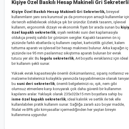
Kişiye Özel Baskılı Hesap Makineli Gri Sekreterli
Kişiye Özel Baskılı Hesap Makineli Gri Sekreterlik
,
bireysel
kullanımların yanı sıra kurumsal ya da promosyon amaçlı kullanımlar içi
de tercih edilebilecek oldukça şık bir üründür. Estetik tasarım, işlevsel
kullanım, ergonomik dizayn ve ekonomik fiyatı bir arada sunan bu
kişi
özel kapaklı sekreterlik
, siyah renkteki suni deri kaplamasıyla
oldukça prestij sahibi bir görünüm sergiler. Kapaklı tasarımın ön iç
yüzünde farklı ebatlarda iç kullanım cepleri, kartvizitlik gözleri, kalem
tutturma aparatı ve işlevsel bir hesap makinesi bulunur. Arka kapağın iç
yüzünde ise 95 mm paslanmaz sıkıştırma aparatı bulunan bir evrak
tutucu yer alır. Bu
logolu sekreterlik
, A4 boyutlu evraklarınız için ideal
bir kullanım şekli sunar.
Yüksek evrak kapasitesiyle önemli dokümanlarınız, sipariş notlarınız ve
malzeme listelerinizi kolaylıkla yanınızda taşıyabilmenize olanak tanıya
bu
suni deri sekreterlik
, önemli belgelerinizi ısı, ışık, nem gibi
olumsuz etmenlere karşı koruyarak çok daha güvenli bir kullanımın
kapılarını aralar. Yaklaşık olarak 235x320x15 mm boyutlara sahip bu
isme özel kapaklı sekreterlik
, ideal kalınlık ve sertlik ile tek elle
kullanılabilen pratik kullanım sunar. Sağlığa zararlı azo boyar madde,
fitalat ve BPA gibi kimyasallar içermediğinden her yaştan bireyin
kullanımına uygundur.