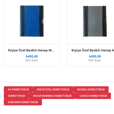
Kişiye Özel Baskılı Hesap Makinalı Mavi Sekreterlik
₺450,00
₺450,00
KDV Dahil
KDV Dahil
A4 SEKRETERLIK
KIŞIYE ÖZEL SEKRETERLIK
BASKILI SEKRETERLIK
SEKRETERLIK
HESAP MAKINELI SEKRETERLIK
LOGOLU SEKRETERLIK
SUNI DERI SEKRETERLIK