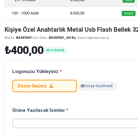
%5.0
100 - 1000 Adet
₺360,00
%10.0
Kişiye Özel Anahtarlık Metal Usb Flash Bellek 3
Marka:
BASKIYAP
Ürün Kodu:
BASKIYAP_2618
(Henüz Değerlendirilmemiş)
₺400,00
KDV DAHİL
Logonuzu Yükleyiniz
*
Dosya Seçiniz
Dosya Seçilmedi
Ürüne Yazılacak İsimler
*