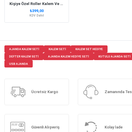
Kişiye Özel Roller Kalem Ve Termo Deri Defter Kutulu Set - Kırmızı
₺399,00
KDV Dahil
AJANDA KALEM SETI
KALEM SETI
KALEM SET HEDIYE
DEFTER KALEM SETI
AJANDA KALEM HEDIYE SETI
KUTULU AJANDA SETI
USB AJANDA
Ücretsiz Kargo
Zamanında Tes
Güvenli Alışveriş
Kolay İade