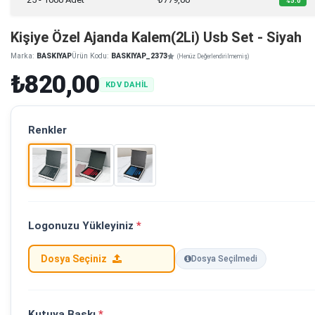
%5.0
Kişiye Özel Ajanda Kalem(2Li) Usb Set - Siyah
Marka:
BASKIYAP
Ürün Kodu:
BASKIYAP_2373
(Henüz Değerlendirilmemiş)
₺820,00
KDV DAHİL
Renkler
Logonuzu Yükleyiniz
*
Dosya Seçiniz
Dosya Seçilmedi
Kutuya Baskı
*