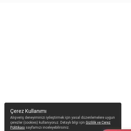
Çerez Kullanımı
Alışveriş deneyiminizi iyileştirmek için yasal düzenlemelere uygun
çerezler (cookies) kullanıyoruz. Detaylı bilgi için
Gizlilik ve Çerez
Politikası
sayfamızı inceleyebilirsiniz.