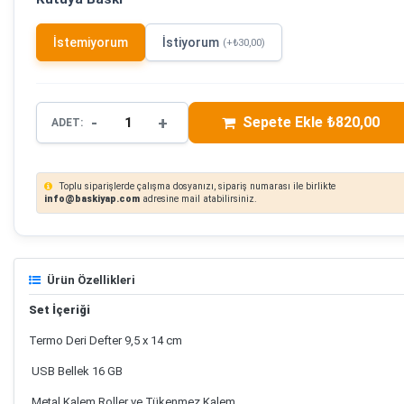
İstemiyorum
İstiyorum
(+₺30,00)
-
+
Sepete Ekle ₺820,00
ADET:
Toplu siparişlerde çalışma dosyanızı, sipariş numarası ile birlikte
info@baskiyap.com
adresine mail atabilirsiniz.
Ürün Özellikleri
Set İçeriği
Termo Deri Defter 9,5 x 14 cm
USB Bellek 16 GB
Metal Kalem Roller ve Tükenmez Kalem