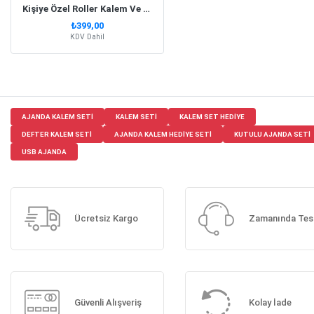
Kişiye Özel Roller Kalem Ve Termo Deri Defter Kutulu Set - Kırmızı
₺399,00
KDV Dahil
AJANDA KALEM SETI
KALEM SETI
KALEM SET HEDIYE
DEFTER KALEM SETI
AJANDA KALEM HEDIYE SETI
KUTULU AJANDA SETI
USB AJANDA
Ücretsiz Kargo
Zamanında Tes
Güvenli Alışveriş
Kolay İade