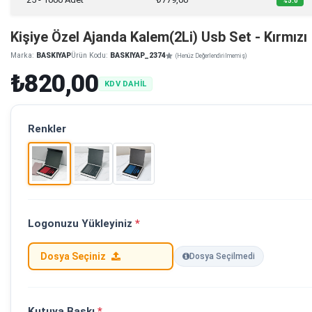
%5.0
Kişiye Özel Ajanda Kalem(2Li) Usb Set - Kırmızı
Marka:
BASKIYAP
Ürün Kodu:
BASKIYAP_2374
(Henüz Değerlendirilmemiş)
₺820,00
KDV DAHİL
Renkler
Logonuzu Yükleyiniz
*
Dosya Seçiniz
Dosya Seçilmedi
Kutuya Baskı
*