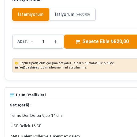
İstemiyorum
İstiyorum
(+₺30,00)
-
+
Sepete Ekle ₺820,00
ADET:
Toplu siparişlerde çalışma dosyanızı, sipariş numarası ile birlikte
info@baskiyap.com
adresine mail atabilirsiniz.
Ürün Özellikleri
Set İçeriği
Termo Deri Defter 9,5 x 14 cm
USB Bellek 16 GB
Metal Kalem Roller ve Tükenmez Kalem