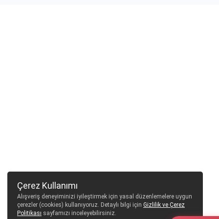
Çerez Kullanımı
Alışveriş deneyiminizi iyileştirmek için yasal düzenlemelere uygun
çerezler (cookies) kullanıyoruz. Detaylı bilgi için
Gizlilik ve Çerez
Politikası
sayfamızı inceleyebilirsiniz.