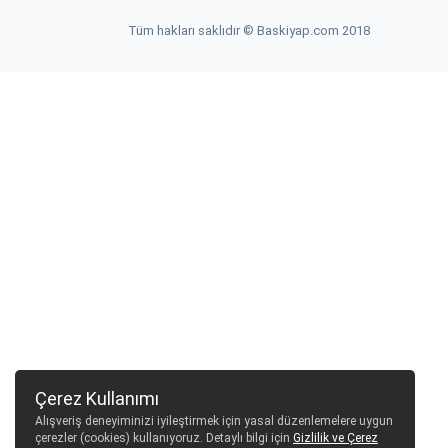
Tüm hakları saklıdır © Baskiyap.com 2018
Çerez Kullanımı
Alışveriş deneyiminizi iyileştirmek için yasal düzenlemelere uygun
çerezler (cookies) kullanıyoruz. Detaylı bilgi için
Gizlilik ve Çerez