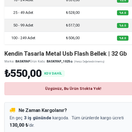
%2.0
25 - 49 Adet
₺528,00
%4.0
50 - 99 Adet
₺517,00
%6.0
100 - 249 Adet
₺506,00
%8.0
Kendin Tasarla Metal Usb Flash Bellek | 32 Gb
Marka:
BASKIYAP
Ürün Kodu:
BASKIYAP_1025
(Henüz Değerlendirilmemiş)
₺550,00
KDV DAHİL
Üzgünüz, Bu Ürün Stokta Yok!
Ne Zaman Kargolanır?
En geç
3 iş gününde
kargoda.
Tüm ürünlerde kargo ücreti
130,00 ₺
'dir.