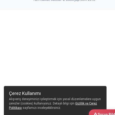
Çerez Kullanımı
Alışveriş deneyiminizi iyileştirmek için yasal düzenlemelere uygun
çerezler (cookies) kullanıyoruz. Detaylı bilgi için
Gizlilik ve Çerez
Politikası
sayfamızı inceleyebilirsiniz.
Tamam
Sorun Bild