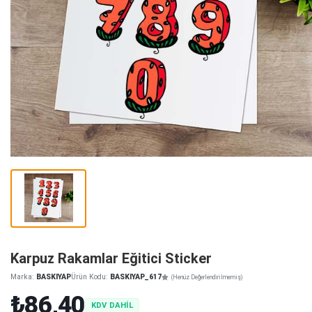
Karpuz Rakamlar Eğitici Sticker
Marka:
BASKIYAP
Ürün Kodu:
BASKIYAP_617
(Henüz Değerlendirilmemiş)
₺86,40
KDV DAHİL