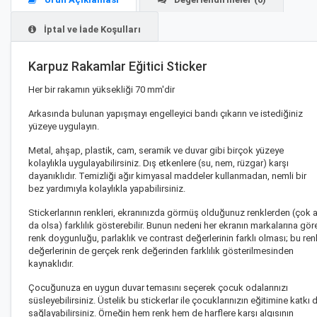
İptal ve İade Koşulları
Karpuz Rakamlar Eğitici Sticker
Her bir rakamın yüksekliği 70 mm'dir
Arkasında bulunan yapışmayı engelleyici bandı çıkarın ve istediğiniz
yüzeye uygulayın.
Metal, ahşap, plastik, cam, seramik ve duvar gibi birçok yüzeye
kolaylıkla uygulayabilirsiniz. Dış etkenlere (su, nem, rüzgar) karşı
dayanıklıdır. Temizliği ağır kimyasal maddeler kullanmadan, nemli bir
bez yardımıyla kolaylıkla yapabilirsiniz.
Stickerlarının renkleri, ekranınızda görmüş olduğunuz renklerden (çok 
da olsa) farklılık gösterebilir. Bunun nedeni her ekranın markalarına gör
renk doygunluğu, parlaklık ve contrast değerlerinin farklı olması; bu ren
değerlerinin de gerçek renk değerinden farklılık gösterilmesinden
kaynaklıdır.
Çocuğunuza en uygun duvar temasını seçerek çocuk odalarınızı
süsleyebilirsiniz. Üstelik bu stickerlar ile çocuklarınızın eğitimine katkı 
sağlayabilirsiniz. Örneğin hem renk hem de harflere karşı algısının