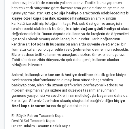
olan sevgimizi ifade etmenin yollarını ararız. Tabii ki bunu yaparken
herkes kendi bütçesine göre davranır ama yine de elinden gelenin en
iyisini yapmak ister.
Kız çocuğa hediye
olarak tercih edebileceğiniz b
kişiye özel kupa bardak
, üzerinde hayatınızın anlamı kızınızın
karikatürize edilmiş fotoğrafını taşır. Pek çok özel gün ve amaç için
tercih sebebi olabilecek bu ürün,
kız için doğum günü hediyesi
olar
değerlendirilebilir. Bunun dışında okulların ya da kreşlerin de öğrencileri
için toplu olarak sipariş edebileceği bir üründür. Her bir öğrencinin
kendine ait
fotoğraflı kupa
sını bu alanlarda güvenle ve eğlenceli bir
formatta kullanıyor oluşu, velileri ve öğretmenleri de memnun edecektir.
Bizler sadece belli kullanım ve amaçlarda sizlere örnekler sunuyoruz.
Tabii ki sizlerin zihin dünyanızda çok daha geniş kullanım alanları
olduğunu biliyoruz.
Anlamlı, kullanışlı ve
ekonomik hediye
denilince akla ilk gelen kişiye
özel tasarım platformlarından olmayı kısa sürede başarabilen
baskiyap.com, alanında uzman grafikerleri, profesyonel kadrosu ve
modern ekipmanlarıyla sizlere üst düzeyde tasarımlar sunmanın
gururunu yaşıyor, siz ve sevdiklerinizin mutluluğuyla başarısını daha da
kenetliyor. Sitemiz üzerinden sipariş oluşturabileceğiniz diğer
kişiye
özel kupa tasarımları
na da göz atabilirsiniz:
En Büyük Patron Tasarımlı Kupa
Beni Bi Sal Tasarımlı Kupa
Bir Yer Bulalım Tasarım Baskılı Kupa