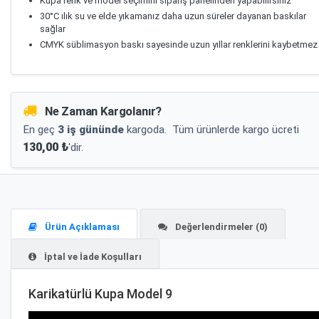
Kupa renk ve model seçimini sipariş panelinden yapabilirsiniz
30°C ılık su ve elde yıkamanız daha uzun süreler dayanan baskılar
sağlar
CMYK süblimasyon baskı sayesinde uzun yıllar renklerini kaybetmez
Ne Zaman Kargolanır?
En geç
3 iş gününde
kargoda.
Tüm ürünlerde kargo ücreti
130,00 ₺
'dir.
Ürün Açıklaması
Değerlendirmeler (0)
İptal ve İade Koşulları
Karikatürlü Kupa Model 9