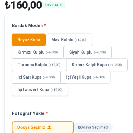
₺160,00
KDV DAHİL
Bardak Modeli
*
Beyaz Kupa
Mavi Kulplu
(+₺7,00)
Kırmızı Kulplu
Siyah Kulplu
(+₺7,00)
(+₺7,00)
Turuncu Kulplu
Kırmız Kalpli Kupa
(+₺7,00)
(+₺12,00)
İçi Sarı Kupa
İçi Yeşil Kupa
(+₺7,00)
(+₺7,00)
İçi Lacivert Kupa
(+₺7,00)
Fotoğraf Yükle
*
Dosya Seçiniz
Dosya Seçilmedi