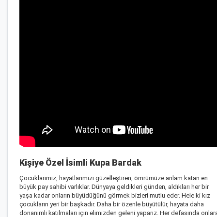
Kişiye Özel İsimli Kupa Bardak
Çocuklarımız, hayatlarımızı güzelleştiren, ömrümüze anlam katan en
büyük pay sahibi varlıklar. Dünyaya geldikleri günden, aldıkları her bir
yaşa kadar onların büyüdüğünü görmek bizleri mutlu eder. Hele ki kız
çocukların yeri bir başkadır. Daha bir özenle büyütülür, hayata daha
donanımlı katılmaları için elimizden geleni yaparız. Her defasında onlar