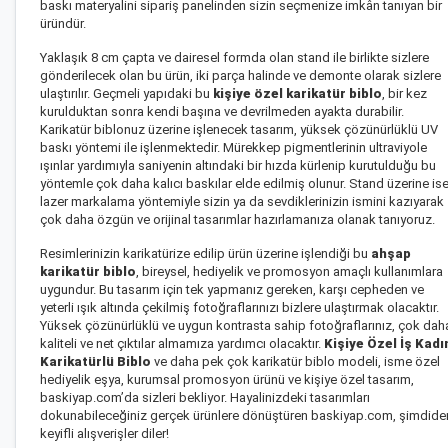
baskı materyalini sipariş panelinden sizin seçmenize imkân tanıyan bir
üründür.
Yaklaşık 8 cm çapta ve dairesel formda olan stand ile birlikte sizlere
gönderilecek olan bu ürün, iki parça halinde ve demonte olarak sizlere
ulaştırılır. Geçmeli yapıdaki bu
kişiye özel karikatür biblo
, bir kez
kurulduktan sonra kendi başına ve devrilmeden ayakta durabilir.
Karikatür biblonuz üzerine işlenecek tasarım, yüksek çözünürlüklü UV
baskı yöntemi ile işlenmektedir. Mürekkep pigmentlerinin ultraviyole
ışınlar yardımıyla saniyenin altındaki bir hızda kürlenip kurutulduğu bu
yöntemle çok daha kalıcı baskılar elde edilmiş olunur. Stand üzerine is
lazer markalama yöntemiyle sizin ya da sevdiklerinizin ismini kazıyarak
çok daha özgün ve orijinal tasarımlar hazırlamanıza olanak tanıyoruz.
Resimlerinizin karikatürize edilip ürün üzerine işlendiği bu
ahşap
karikatür biblo
, bireysel, hediyelik ve promosyon amaçlı kullanımlara
uygundur. Bu tasarım için tek yapmanız gereken, karşı cepheden ve
yeterli ışık altında çekilmiş fotoğraflarınızı bizlere ulaştırmak olacaktır.
Yüksek çözünürlüklü ve uygun kontrasta sahip fotoğraflarınız, çok dah
kaliteli ve net çıktılar almamıza yardımcı olacaktır.
Kişiye Özel İş Kadı
Karikatürlü Biblo
ve daha pek çok karikatür biblo modeli, isme özel
hediyelik eşya, kurumsal promosyon ürünü ve kişiye özel tasarım,
baskiyap.com’da sizleri bekliyor. Hayalinizdeki tasarımları
dokunabileceğiniz gerçek ürünlere dönüştüren baskiyap.com, şimdide
keyifli alışverişler diler!