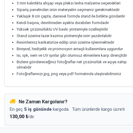
3 mm kalınlıkta ahşap veya pleksi levha malzeme seçenekleri
Sipariş panelinden ürün materyalini seçmeniz gerekmektedir
Yaklaşık 8 cm çapta, dairesel formda stand ile birlikte gönderilir
Kendi başına, devrilmeden ayakta durabilen formdadır
Yüksek çözünürlüklü UV baskı yöntemiyle özelleştirilir
Stand üzerine lazer kazıma yöntemiyle isim yazdırılabilir
Resimleriniz karikatürize edilip ürün üzerine işlenmektedir
Bireysel, hediyelik ve promosyon amaçlı kullanımlara uygundur
Isı, ışık, nem ve UV ışınlar gibi olumsuz etmenlere karşı dirençlidir
Bizlere göndereceğiniz fotoğraflar net çözünürlük ve açıya sahip
olmalıdır
Fotoğraflarınızı jpg, png veya pdf formatında ulaştırabilirsiniz
Ne Zaman Kargolanır?
En geç
5 iş gününde
kargoda.
Tüm ürünlerde kargo ücreti
130,00 ₺
'dir.