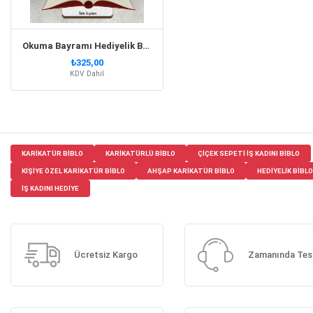
Okuma Bayramı Hediyelik Biblo Erkek Model 1
₺325,00
KDV Dahil
KARIKATÜR BIBLO
KARIKATÜRLÜ BIBLO
ÇIÇEK SEPETI IŞ KADINI BIBLO
KIŞIYE ÖZEL KARIKATÜR BIBLO
AHŞAP KARIKATÜR BIBLO
HEDIYELIK BIBLO
IŞ KADINI HEDIYE
Ücretsiz Kargo
Zamanında Tes