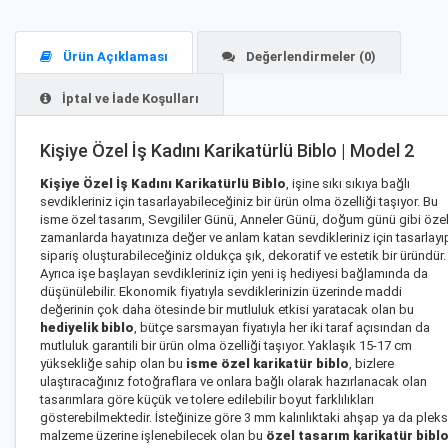
Ürün Açıklaması
Değerlendirmeler (0)
İptal ve İade Koşulları
Kişiye Özel İş Kadını Karikatürlü Biblo | Model 2
Kişiye Özel İş Kadını Karikatürlü Biblo
, işine sıkı sıkıya bağlı
sevdikleriniz için tasarlayabileceğiniz bir ürün olma özelliği taşıyor. Bu
isme özel tasarım, Sevgililer Günü, Anneler Günü, doğum günü gibi öze
zamanlarda hayatınıza değer ve anlam katan sevdikleriniz için tasarlayı
sipariş oluşturabileceğiniz oldukça şık, dekoratif ve estetik bir üründür.
Ayrıca işe başlayan sevdikleriniz için yeni iş hediyesi bağlamında da
düşünülebilir. Ekonomik fiyatıyla sevdiklerinizin üzerinde maddi
değerinin çok daha ötesinde bir mutluluk etkisi yaratacak olan bu
hediyelik biblo
, bütçe sarsmayan fiyatıyla her iki taraf açısından da
mutluluk garantili bir ürün olma özelliği taşıyor. Yaklaşık 15-17 cm
yüksekliğe sahip olan bu
isme özel karikatür biblo
, bizlere
ulaştıracağınız fotoğraflara ve onlara bağlı olarak hazırlanacak olan
tasarımlara göre küçük ve tolere edilebilir boyut farklılıkları
gösterebilmektedir. İsteğinize göre 3 mm kalınlıktaki ahşap ya da pleks
malzeme üzerine işlenebilecek olan bu
özel tasarım karikatür bibl