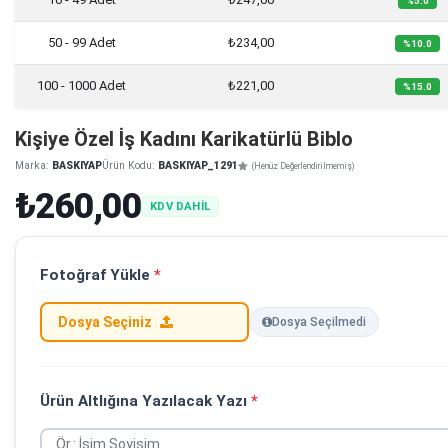
%5.0
50 - 99 Adet
₺234,00
%10.0
100 - 1000 Adet
₺221,00
%15.0
Kişiye Özel İş Kadını Karikatürlü Biblo
Marka:
BASKIYAP
Ürün Kodu:
BASKIYAP_1291
(Henüz Değerlendirilmemiş)
₺260,00
KDV DAHİL
Fotoğraf Yükle
*
Dosya Seçiniz
Dosya Seçilmedi
Ürün Altlığına Yazılacak Yazı
*