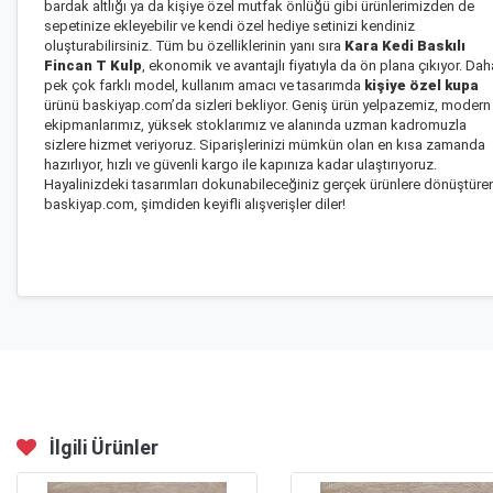
bardak altlığı
ya da
kişiye özel mutfak önlüğü
gibi ürünlerimizden de
sepetinize ekleyebilir ve kendi özel hediye setinizi kendiniz
oluşturabilirsiniz. Tüm bu özelliklerinin yanı sıra
Kara Kedi Baskılı
Fincan T Kulp
, ekonomik ve avantajlı fiyatıyla da ön plana çıkıyor. Dah
pek çok farklı model, kullanım amacı ve tasarımda
kişiye özel kupa
ürünü baskiyap.com’da sizleri bekliyor. Geniş ürün yelpazemiz, modern
ekipmanlarımız, yüksek stoklarımız ve alanında uzman kadromuzla
sizlere hizmet veriyoruz. Siparişlerinizi mümkün olan en kısa zamanda
hazırlıyor, hızlı ve güvenli kargo ile kapınıza kadar ulaştırıyoruz.
Hayalinizdeki tasarımları dokunabileceğiniz gerçek ürünlere dönüştüre
baskiyap.com, şimdiden keyifli alışverişler diler!
İlgili Ürünler