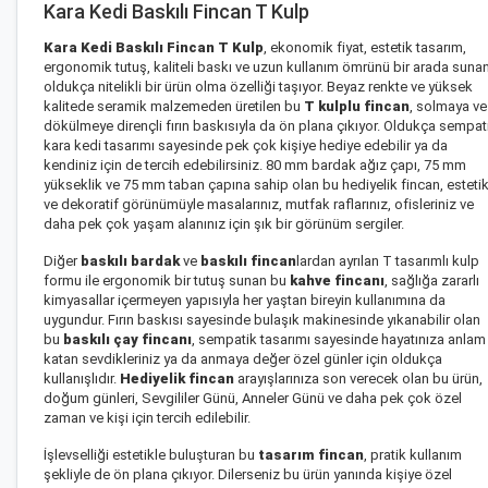
Kara Kedi Baskılı Fincan T Kulp
Kara Kedi Baskılı Fincan T Kulp
, ekonomik fiyat, estetik tasarım,
ergonomik tutuş, kaliteli baskı ve uzun kullanım ömrünü bir arada suna
oldukça nitelikli bir ürün olma özelliği taşıyor. Beyaz renkte ve yüksek
kalitede seramik malzemeden üretilen bu
T kulplu fincan
, solmaya ve
dökülmeye dirençli fırın baskısıyla da ön plana çıkıyor. Oldukça sempat
kara kedi tasarımı sayesinde pek çok kişiye hediye edebilir ya da
kendiniz için de tercih edebilirsiniz. 80 mm bardak ağız çapı, 75 mm
yükseklik ve 75 mm taban çapına sahip olan bu hediyelik fincan, esteti
ve dekoratif görünümüyle masalarınız, mutfak raflarınız, ofisleriniz ve
daha pek çok yaşam alanınız için şık bir görünüm sergiler.
Diğer
baskılı bardak
ve
baskılı fincan
lardan ayrılan T tasarımlı kulp
formu ile ergonomik bir tutuş sunan bu
kahve fincanı
, sağlığa zararlı
kimyasallar içermeyen yapısıyla her yaştan bireyin kullanımına da
uygundur. Fırın baskısı sayesinde bulaşık makinesinde yıkanabilir olan
bu
baskılı çay fincanı
, sempatik tasarımı sayesinde hayatınıza anlam
katan sevdikleriniz ya da anmaya değer özel günler için oldukça
kullanışlıdır.
Hediyelik fincan
arayışlarınıza son verecek olan bu ürün,
doğum günleri, Sevgililer Günü, Anneler Günü ve daha pek çok özel
zaman ve kişi için tercih edilebilir.
İşlevselliği estetikle buluşturan bu
tasarım fincan
, pratik kullanım
şekliyle de ön plana çıkıyor. Dilerseniz bu ürün yanında
kişiye özel