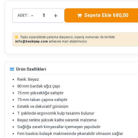
-
+
Sepete Ekle ₺80,00
ADET:
Toplu siparişlerde çalışma dosyanızı, sipariş numarası ile birlikte
info@baskiyap.com
adresine mail atabilirsiniz.
Ürün Özellikleri
Renk: Beyaz
80 mm bardak ağız çapı
75 mm yüksekliğe sahiptir
75 mm taban çapına sahiptir
Estetik ve dekoratif görünüm
T şeklinde ergonomik kulp tasarımı bulunur
Beyaz renkte yüksek kalite seramik malzeme
Sağlığa zararlı kimyasallar içermeyen yapıdadır
Fırın baskısı bulaşık makinesinde yıkanabilir olmasını sağlar